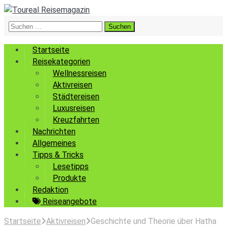
Suchen
nach:
Startseite
Reisekategorien
Wellnessreisen
Aktivreisen
Städtereisen
Luxusreisen
Kreuzfahrten
Nachrichten
Allgemeines
Tipps & Tricks
Lesetipps
Produkte
Redaktion
Reiseangebote
Startseite
Aktivreisen
Geschichte und Theorie über Hatha