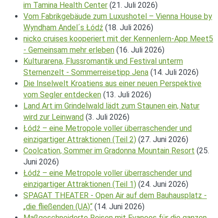
im Tamina Health Center
(21. Juli 2026)
Vom Fabrikgebäude zum Luxushotel – Vienna House by
Wyndham Andel´s Łódź
(18. Juli 2026)
nicko cruises kooperiert mit der Kennenlern-App Meet5
- Gemeinsam mehr erleben
(16. Juli 2026)
Kulturarena, Flussromantik und Festival unterm
Sternenzelt - Sommerreisetipp Jena
(14. Juli 2026)
Die Inselwelt Kroatiens aus einer neuen Perspektive
vom Segler entdecken
(13. Juli 2026)
Land Art im Grindelwald lädt zum Staunen ein, Natur
wird zur Leinwand
(3. Juli 2026)
Łódź – eine Metropole voller überraschender und
einzigartiger Attraktionen (Teil 2)
(27. Juni 2026)
Coolcation, Sommer im Gradonna Mountain Resort
(25.
Juni 2026)
Łódź – eine Metropole voller überraschender und
einzigartiger Attraktionen (Teil 1)
(24. Juni 2026)
SPAGAT THEATER - Open Air auf dem Bauhausplatz -
„die fließenden (UA)“
(14. Juni 2026)
Maßgeschneiderte Reisen mit Evaneos für die ganzen