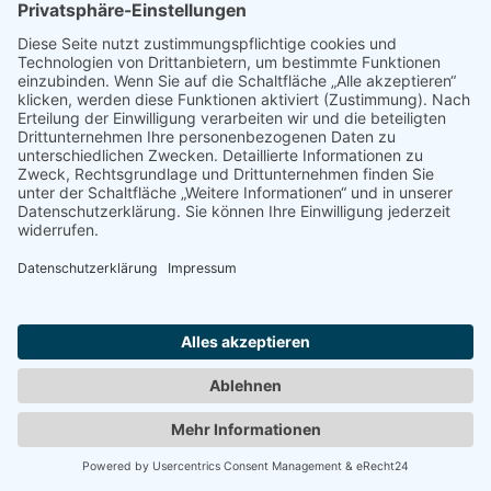
Eine Kreuzfahrt steht bevor - wichtige Fragen und die
Antworten dazu
(8. April 2022)
Tausend blühende Frühlingsgrüße - Blütenmeer und
Bayerisches Meer
(24. März 2022)
Mit dem Fahrrad auf der Obstroute durchs Blütenmeer
(22. März 2022)
Wellness und mehr im Hotel SchwarzBrunn in Tirol
(21.
März 2022)
Wanderabenteuer und Picknickfreude an den Seen im
Trentino
(20. März 2022)
Das Glück der Iren mit Le Boat auf dem Shannon
erleben
(17. März 2022)
Neueröffnung: Zulal Wellness Resort in Katar eröffnet
im März
(8. März 2022)
Wanderurlaub auf Sardinien und in der Cinque Terre
(7.
März 2022)
Einmal rund um die Welt mit der VASCO DA GAMA
(3.
März 2022)
Mit Wally und Schneeschuhen durch den Tiefschnee
am Weerberg
(1. März 2022)