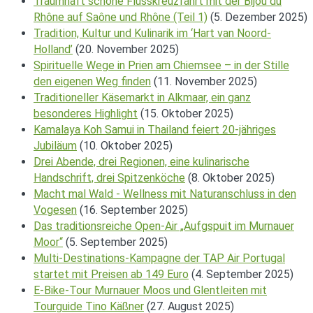
Traumhaft schöne Flusskreuzfahrt mit der Bijou du
Rhône auf Saône und Rhône (Teil 1)
(5. Dezember 2025)
Tradition, Kultur und Kulinarik im ‘Hart van Noord-
Holland’
(20. November 2025)
Spirituelle Wege in Prien am Chiemsee – in der Stille
den eigenen Weg finden
(11. November 2025)
Traditioneller Käsemarkt in Alkmaar, ein ganz
besonderes Highlight
(15. Oktober 2025)
Kamalaya Koh Samui in Thailand feiert 20-jähriges
Jubiläum
(10. Oktober 2025)
Drei Abende, drei Regionen, eine kulinarische
Handschrift, drei Spitzenköche
(8. Oktober 2025)
Macht mal Wald - Wellness mit Naturanschluss in den
Vogesen
(16. September 2025)
Das traditionsreiche Open-Air „Aufgspuit im Murnauer
Moor“
(5. September 2025)
Multi-Destinations-Kampagne der TAP Air Portugal
startet mit Preisen ab 149 Euro
(4. September 2025)
E-Bike-Tour Murnauer Moos und Glentleiten mit
Tourguide Tino Käßner
(27. August 2025)