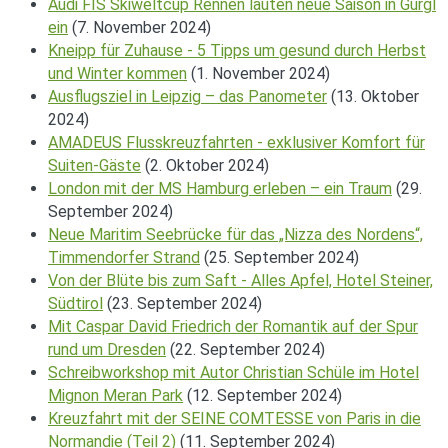
Audi FIS Skiweltcup Rennen läuten neue Saison in Gurgl
ein
(7. November 2024)
Kneipp für Zuhause - 5 Tipps um gesund durch Herbst
und Winter kommen
(1. November 2024)
Ausflugsziel in Leipzig – das Panometer
(13. Oktober
2024)
AMADEUS Flusskreuzfahrten - exklusiver Komfort für
Suiten-Gäste
(2. Oktober 2024)
London mit der MS Hamburg erleben – ein Traum
(29.
September 2024)
Neue Maritim Seebrücke für das „Nizza des Nordens“,
Timmendorfer Strand
(25. September 2024)
Von der Blüte bis zum Saft - Alles Apfel, Hotel Steiner,
Südtirol
(23. September 2024)
Mit Caspar David Friedrich der Romantik auf der Spur
rund um Dresden
(22. September 2024)
Schreibworkshop mit Autor Christian Schüle im Hotel
Mignon Meran Park
(12. September 2024)
Kreuzfahrt mit der SEINE COMTESSE von Paris in die
Normandie (Teil 2)
(11. September 2024)