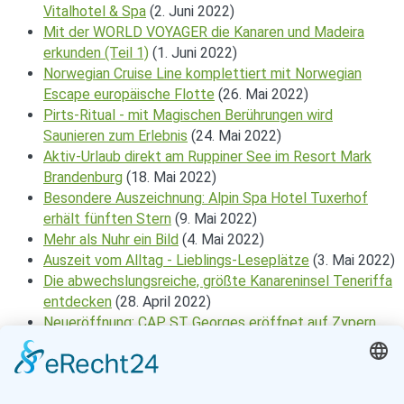
Vitalhotel & Spa
(2. Juni 2022)
Mit der WORLD VOYAGER die Kanaren und Madeira
erkunden (Teil 1)
(1. Juni 2022)
Norwegian Cruise Line komplettiert mit Norwegian
Escape europäische Flotte
(26. Mai 2022)
Pirts-Ritual - mit Magischen Berührungen wird
Saunieren zum Erlebnis
(24. Mai 2022)
Aktiv-Urlaub direkt am Ruppiner See im Resort Mark
Brandenburg
(18. Mai 2022)
Besondere Auszeichnung: Alpin Spa Hotel Tuxerhof
erhält fünften Stern
(9. Mai 2022)
Mehr als Nuhr ein Bild
(4. Mai 2022)
Auszeit vom Alltag - Lieblings-Leseplätze
(3. Mai 2022)
Die abwechslungsreiche, größte Kanareninsel Teneriffa
entdecken
(28. April 2022)
Neueröffnung: CAP ST Georges eröffnet auf Zypern
(26. April 2022)
SY Sea Star - mit weiß-blauen Segeln durchs
Inselparadies Seychellen
(24. April 2022)