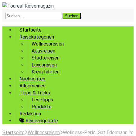
Suchen
nach:
Startseite
Reisekategorien
Wellnessreisen
Aktivreisen
Städtereisen
Luxusreisen
Kreuzfahrten
Nachrichten
Allgemeines
Tipps & Tricks
Lesetipps
Produkte
Redaktion
Reiseangebote
Startseite
Wellnessreisen
Wellness-Perle ,Gut Edermann im