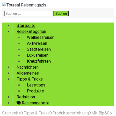
Suchen
nach:
Startseite
Reisekategorien
Wellnessreisen
Aktivreisen
Städtereisen
Luxusreisen
Kreuzfahrten
Nachrichten
Allgemeines
Tipps & Tricks
Lesetipps
Produkte
Redaktion
Reiseangebote
Startseite
Tipps & Tricks
Produktempfehlung
Mit Bip&Go-