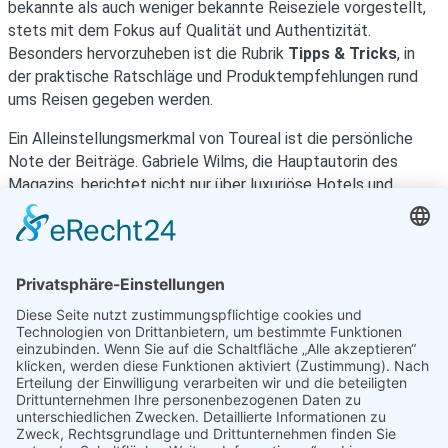
bekannte als auch weniger bekannte Reiseziele vorgestellt,
stets mit dem Fokus auf Qualität und Authentizität.
Besonders hervorzuheben ist die Rubrik
Tipps & Tricks
, in
der praktische Ratschläge und Produktempfehlungen rund
ums Reisen gegeben werden.
Ein Alleinstellungsmerkmal von Toureal ist die persönliche
Note der Beiträge.
Gabriele Wilms, die Hauptautorin des
Magazins, berichtet nicht nur über luxuriöse Hotels und
exotische Destinationen, sondern auch über lokale
Besonderheiten und kulturelle Highlights.
Ihre Reiseberichte
sind geprägt von einer tiefen Leidenschaft für das
Entdecken neuer Orte und dem Wunsch, diese Erfahrungen
mit den Lesern zu teilen.
Das Magazin ist übersichtlich strukturiert und ermöglicht es
den Lesern, gezielt nach Interessen und Reisezielen zu
suchen.
Zudem bietet Toureal eine Plattform für
Gastautoren, die ihre eigenen Reiseerlebnisse teilen möchten.
Dies fördert eine vielfältige Perspektive auf das Thema