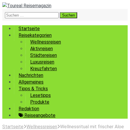
Suchen
nach:
Startseite
Reisekategorien
Wellnessreisen
Aktivreisen
Städtereisen
Luxusreisen
Kreuzfahrten
Nachrichten
Allgemeines
Tipps & Tricks
Lesetipps
Produkte
Redaktion
Reiseangebote
Startseite
Wellnessreisen
Wellnessritual mit frischer Aloe