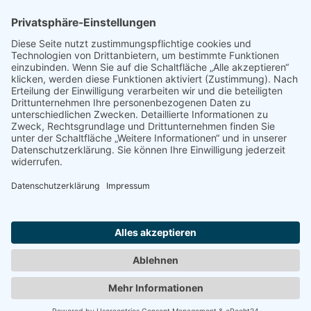
Entspannen mit Toureal
Urlaub zum Bestpreis
Früheste Anreise:
Späteste Abreise:
Reisedauer:
Abflughafen:
Reise finden »
Impressum
|
Datenschutz
|
Ihre Werbung
|
Webseitenübersicht