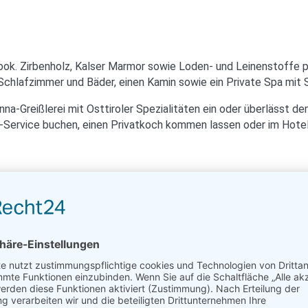
ok. Zirbenholz, Kalser Marmor sowie Loden- und Leinenstoffe p
i Schlafzimmer und Bäder, einen Kamin sowie ein Private Spa mit 
na-Greißlerei mit Osttiroler Spezialitäten ein oder überlässt d
-Service buchen, einen Privatkoch kommen lassen oder im Hot
ieben aus der Umgebung geliefert. Das ist gut für die lokale Wi
d. Das autofreie Gradonna bezieht sein Wasser aus einer eigenen
ts mit dem Green Luxury Award sowie als „Europe’s Leading Gr
d das Wasser im neuen Infinity-Pool nachts in gut isolierte unt
halets & Hotels