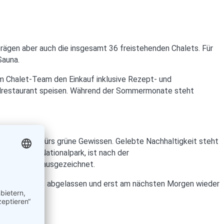
rägen aber auch die insgesamt 36 freistehenden Chalets. Für
Sauna.
em Chalet-Team den Einkauf inklusive Rezept- und
elrestaurant speisen. Während der Sommermonate steht
rtschaft und fürs grüne Gewissen. Gelebte Nachhaltigkeit steht
 Quelle im Nationalpark, ist nach der
een Resort“ ausgezeichnet.
erirdische Tanks abgelassen und erst am nächsten Morgen wieder