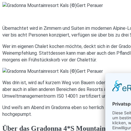
Übernachtet wird in Zimmern und Suiten im modernen Alpine-Lo
vier bis acht Personen konzipiert, verfügen sie über bis zu dre
Wer im eigenen Chalet kochen möchte, deckt sich in der Gradon
Weinempfehlung. Stattdessen kann man aber auch den Pflandl
morgens ein Frühstückskorb vor der Chalettür.
Was drin ist, wird auf kurzem Weg von Bauern oder kleinen Betr
aber auch in allen anderen Bereichen des Resorts im Vordergrun
Umweltmanagementnorm IS0 14001 zertifiziert und wurde berei
Und weil’s am Abend im Gradonna eben so herrlich abkühlt, wir
hochgepumpt.
Über das Gradonna 4*S Mountain Resort C