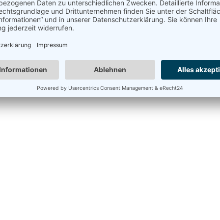
 steht das
Gradonna 4*S Mountain Resort
in Kals am Großgloc
ßen Chalets oder in komfortablen Zimmern und Suiten, die je nac
Infinity-Pool angesagt. Ideal für Digital Nomads und alle, die im