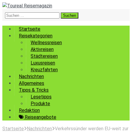
Suchen
nach:
Startseite
Reisekategorien
Wellnessreisen
Aktivreisen
Städtereisen
Luxusreisen
Kreuzfahrten
Nachrichten
Allgemeines
Tipps & Tricks
Lesetipps
Produkte
Redaktion
Reiseangebote
Startseite
Nachrichten
Verkehrssünder werden EU-weit zur