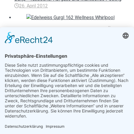
26. April 2012
Berge und Wellness im Edelweiss & Gurgl im Ötztal
19. Oktober 2023
Entspannen mit Toureal
Urlaub zum Bestpreis
Früheste Anreise:
Späteste Abreise:
Reisedauer:
Abflughafen: