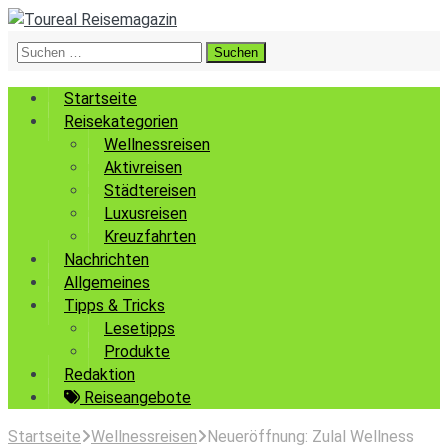
Suchen
nach:
Startseite
Reisekategorien
Wellnessreisen
Aktivreisen
Städtereisen
Luxusreisen
Kreuzfahrten
Nachrichten
Allgemeines
Tipps & Tricks
Lesetipps
Produkte
Redaktion
Reiseangebote
Startseite
Wellnessreisen
Neueröffnung: Zulal Wellness