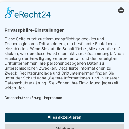
Moderne
18. August 2022
Entspannen mit Toureal
Urlaub zum Bestpreis
Früheste Anreise:
Späteste Abreise:
Reisedauer:
Abflughafen:
Reise finden »