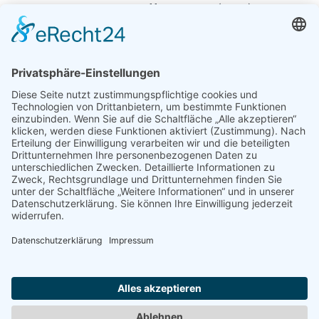
Russland mit dem Schiff entdecken (Teil 2)
5. November 2019
Entspannen mit Toureal
Urlaub zum Bestpreis
Früheste Anreise:
Späteste Abreise:
Reisedauer:
Abflughafen:
Reise finden »