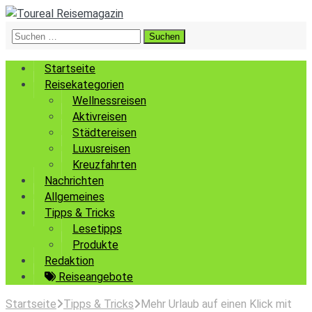
Suchen
nach:
Startseite
Reisekategorien
Wellnessreisen
Aktivreisen
Städtereisen
Luxusreisen
Kreuzfahrten
Nachrichten
Allgemeines
Tipps & Tricks
Lesetipps
Produkte
Redaktion
Reiseangebote
Startseite
Tipps & Tricks
Mehr Urlaub auf einen Klick mit