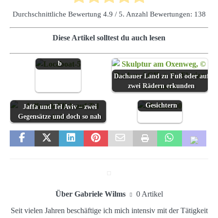
Locaboat
Durchschnittliche Bewertung
4.9
/ 5. Anzahl Bewertungen:
138
bietet zwei
neue
Starthäfen für
Diese Artikel solltest du auch lesen
den
Hausbooturlau
b
Dachauer Land zu Fuß oder auf
zwei Rädern erkunden
Moskau - die
Stadt mit zwei
Gesichtern
Jaffa und Tel Aviv – zwei
Gegensätze und doch so nah
Über Gabriele Wilms
0 Artikel
Seit vielen Jahren beschäftige ich mich intensiv mit der Tätigkeit