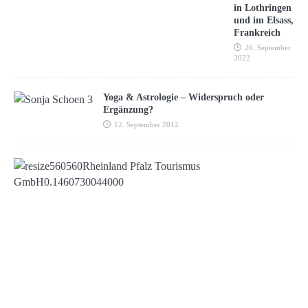
in Lothringen
und im Elsass,
Frankreich
26. September
2022
Yoga & Astrologie – Widerspruch oder
Ergänzung?
12. September 2012
W
i
n
t
e
r
l
i
c
h
e
G