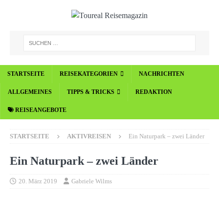
STARTSEITE
REISEKATEGORIEN
NACHRICHTEN
ALLGEMEINES
TIPPS & TRICKS
REDAKTION
REISEANGEBOTE
STARTSEITE
AKTIVREISEN
Ein Naturpark – zwei Länder
Ein Naturpark – zwei Länder
20. März 2019
Gabriele Wilms