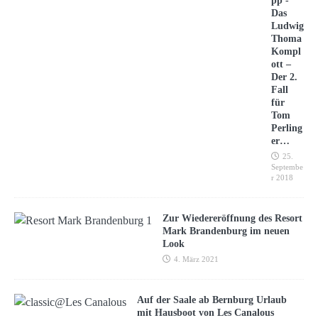
pp -
Das
Ludwig
Thoma
Kompl
ott –
Der 2.
Fall
für
Tom
Perling
er…
25.
Septembe
r 2018
Zur Wiedereröffnung des Resort
Mark Brandenburg im neuen
Look
4. März 2021
Auf der Saale ab Bernburg Urlaub
mit Hausboot von Les Canalous