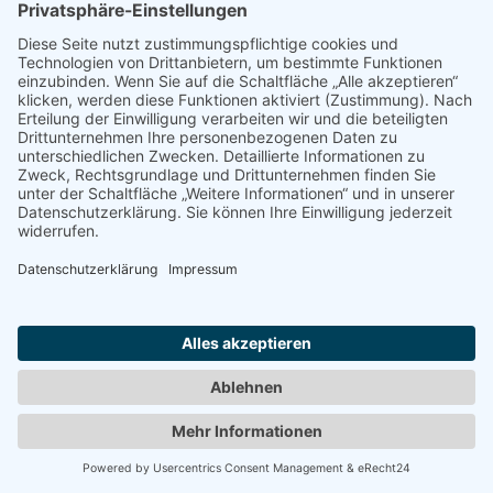
Urlaub zum Bestpreis
Früheste Anreise:
Späteste Abreise:
Reisedauer:
Abflughafen:
Reise finden »
Impressum
|
Datenschutz
|
Ihre Werbung
|
Webseitenübersicht