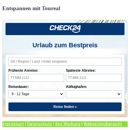
Entspannen mit Toureal
Urlaub zum Bestpreis
Früheste Anreise:
Späteste Abreise:
Reisedauer:
Abflughafen:
Reise finden »
Impressum
|
Datenschutz
|
Ihre Werbung
|
Webseitenübersicht