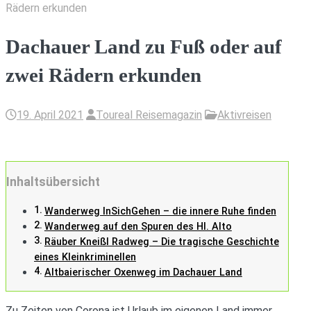
Rädern erkunden
Dachauer Land zu Fuß oder auf
zwei Rädern erkunden
19. April 2021
Toureal Reisemagazin
Aktivreisen
Inhaltsübersicht
Wanderweg InSichGehen – die innere Ruhe finden
Wanderweg auf den Spuren des Hl. Alto
Räuber Kneißl Radweg – Die tragische Geschichte
eines Kleinkriminellen
Altbaierischer Oxenweg im Dachauer Land
Zu Zeiten von Corona ist Urlaub im eigenen Land immer