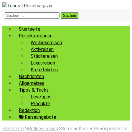
Suchen
nach:
Startseite
Reisekategorien
Wellnessreisen
Aktivreisen
Städtereisen
Luxusreisen
Kreuzfahrten
Nachrichten
Allgemeines
Tipps & Tricks
Lesetipps
Produkte
Redaktion
Reiseangebote
Startseite
Wellnessreisen
Seminar Körper(Paar)sprache im