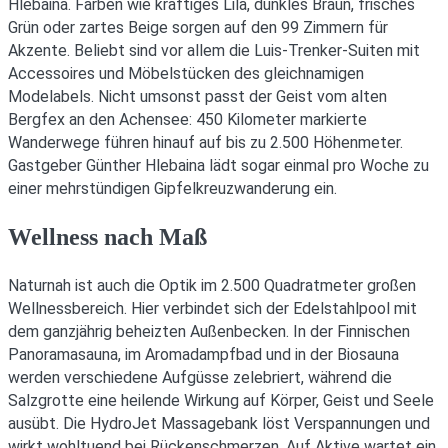
Hlebaina. Farben wie kräftiges Lila, dunkles Braun, frisches
Grün oder zartes Beige sorgen auf den 99 Zimmern für
Akzente. Beliebt sind vor allem die Luis-Trenker-Suiten mit
Accessoires und Möbelstücken des gleichnamigen
Modelabels. Nicht umsonst passt der Geist vom alten
Bergfex an den Achensee: 450 Kilometer markierte
Wanderwege führen hinauf auf bis zu 2.500 Höhenmeter.
Gastgeber Günther Hlebaina lädt sogar einmal pro Woche zu
einer mehrstündigen Gipfelkreuzwanderung ein.
Wellness nach Maß
Naturnah ist auch die Optik im 2.500 Quadratmeter großen
Wellnessbereich. Hier verbindet sich der Edelstahlpool mit
dem ganzjährig beheizten Außenbecken. In der Finnischen
Panoramasauna, im Aromadampfbad und in der Biosauna
werden verschiedene Aufgüsse zelebriert, während die
Salzgrotte eine heilende Wirkung auf Körper, Geist und Seele
ausübt. Die HydroJet Massagebank löst Verspannungen und
wirkt wohltuend bei Rückenschmerzen. Auf Aktive wartet ein