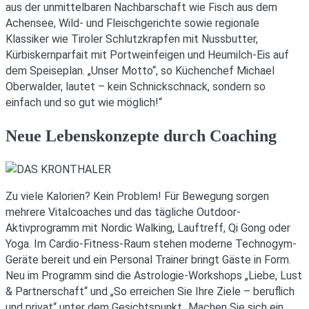
aus der unmittelbaren Nachbarschaft wie Fisch aus dem
Achensee, Wild- und Fleischgerichte sowie regionale
Klassiker wie Tiroler Schlutzkrapfen mit Nussbutter,
Kürbiskernparfait mit Portweinfeigen und Heumilch-Eis auf
dem Speiseplan. „Unser Motto“, so Küchenchef Michael
Oberwalder, lautet – kein Schnickschnack, sondern so
einfach und so gut wie möglich!“
Neue Lebenskonzepte durch Coaching
Zu viele Kalorien? Kein Problem! Für Bewegung sorgen
mehrere Vitalcoaches und das tägliche Outdoor-
Aktivprogramm mit Nordic Walking, Lauftreff, Qi Gong oder
Yoga. Im Cardio-Fitness-Raum stehen moderne Technogym-
Geräte bereit und ein Personal Trainer bringt Gäste in Form.
Neu im Programm sind die Astrologie-Workshops „Liebe, Lust
& Partnerschaft“ und „So erreichen Sie Ihre Ziele – beruflich
und privat“ unter dem Gesichtspunkt „Machen Sie sich ein