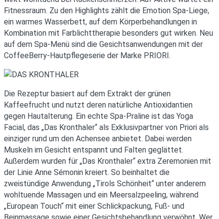
Fitnessraum. Zu den Highlights zählt die Emotion Spa-Liege,
ein warmes Wasserbett, auf dem Körperbehandlungen in
Kombination mit Farblichttherapie besonders gut wirken. Neu
auf dem Spa-Menü sind die Gesichtsanwendungen mit der
CoffeeBerry-Hautpflegeserie der Marke PRIORI.
Die Rezeptur basiert auf dem Extrakt der grünen
Kaffeefrucht und nutzt deren natürliche Antioxidantien
gegen Hautalterung. Ein echte Spa-Praline ist das Yoga
Facial, das „Das Kronthaler“ als Exklusivpartner von Priori als
einziger rund um den Achensee anbietet. Dabei werden
Muskeln im Gesicht entspannt und Falten geglättet.
Außerdem wurden für „Das Kronthaler“ extra Zeremonien mit
der Linie Anne Sémonin kreiert. So beinhaltet die
zweistündige Anwendung „Tirols Schönheit“ unter anderem
wohltuende Massagen und ein Meersalzpeeling, während
„European Touch“ mit einer Schlickpackung, Fuß- und
Beinmassage sowie einer Gesichtsbehandlung verwöhnt. Wer