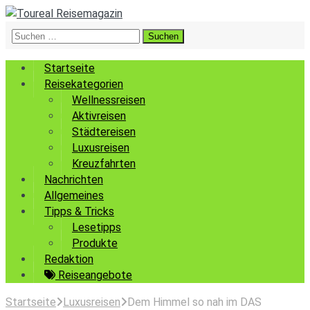
Suchen
nach:
Startseite
Reisekategorien
Wellnessreisen
Aktivreisen
Städtereisen
Luxusreisen
Kreuzfahrten
Nachrichten
Allgemeines
Tipps & Tricks
Lesetipps
Produkte
Redaktion
Reiseangebote
Startseite
Luxusreisen
Dem Himmel so nah im DAS