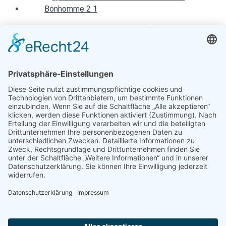
Winterkarneval „Bonhomme Carnival“ in Quèbec
19. Januar 2015
Entspannen mit Toureal
Urlaub zum Bestpreis
Früheste Anreise:
Späteste Abreise:
Reisedauer:
Abflughafen: