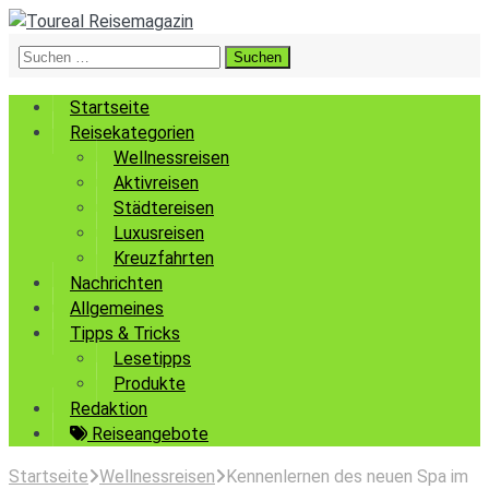
Suchen
nach:
Startseite
Reisekategorien
Wellnessreisen
Aktivreisen
Städtereisen
Luxusreisen
Kreuzfahrten
Nachrichten
Allgemeines
Tipps & Tricks
Lesetipps
Produkte
Redaktion
Reiseangebote
Startseite
Wellnessreisen
Kennenlernen des neuen Spa im