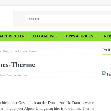
NACHRICHTEN
ALLGEMEINES
TIPPS & TRICKS
RE
PAR
cling in der Limes-Therme
imes-Therme
eisen
,
Wellnessreisen
schichte der Gesundheit an der Donau zurück. Damals war es
der nördlich der Alpen. Und genau hier ist die Limes-Therme