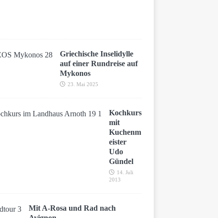
2
0
2
5
Griechische Inselidylle
auf einer Rundreise auf
Mykonos
23. Mai 2025
Kochkurs
mit
Kuchenm
eister
Udo
Gündel
14. Juli
2013
Mit A-Rosa und Rad nach
Avignon