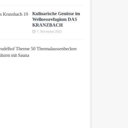
Kulinarische Genüsse im
Wellnessrefugium DAS
KRANZBACH
7. November 2023
S
p
r
u
d
e
l
h
o
f
T
h
e
r