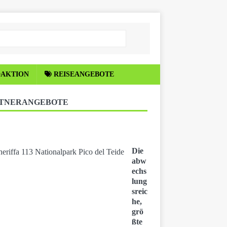
DAKTION
REISEANGEBOTE
TNERANGEBOTE
Die
abw
echs
lung
sreic
he,
grö
ßte