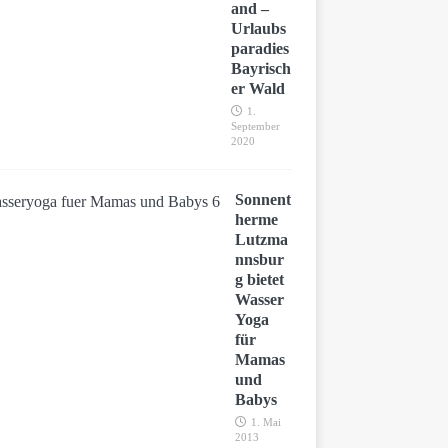
and –
Urlaubs
paradies
Bayrisch
er Wald
1.
September
2020
Sonnent
herme
Lutzma
nnsbur
g bietet
Wasser
Yoga
für
Mamas
und
Babys
1. Mai
2013