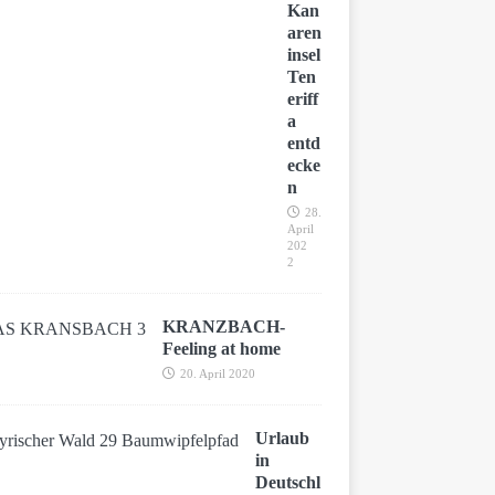
Kan
aren
insel
Ten
eriff
a
entd
ecke
n
28.
April
202
2
KRANZBACH-
Feeling at home
20. April 2020
Urlaub
in
Deutschl