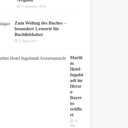
8. Dezember 2016
Zum Welttag des Buches –
besondere Leseorte für
Buchliebhaber
2. April 2025
Mariti
m
Hotel
Ingolst
adt im
Herze
n
Bayer
ns
eröffn
et
31.
Mai