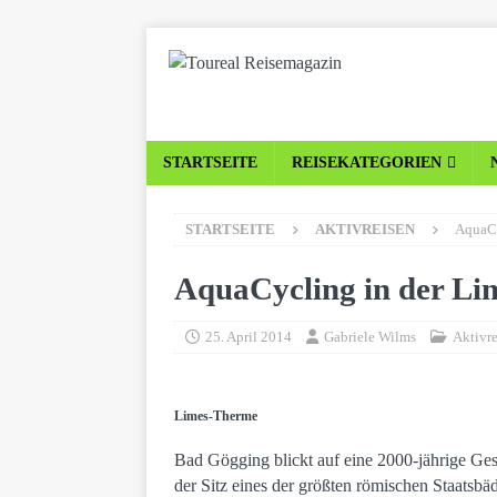
STARTSEITE
REISEKATEGORIEN
STARTSEITE
AKTIVREISEN
AquaCy
AquaCycling in der L
25. April 2014
Gabriele Wilms
Aktivr
Limes-Therme
Bad Gögging blickt auf eine 2000-jährige Ge
der Sitz eines der größten römischen Staatsbä