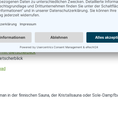
herblick
k aufs ewige Eis, tut ein Sprung in den Naturschwimmteich rich
etscherblick
 in der finnischen Sauna, der Kristallsauna oder Sole-Dampfbad