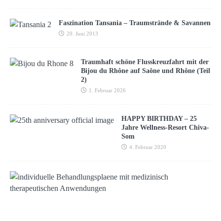
Faszination Tansania – Traumstrände & Savannen
20. Juni 2013
Traumhaft schöne Flusskreuzfahrt mit der
Bijou du Rhône auf Saône und Rhône (Teil
2)
1. Februar 2026
HAPPY BIRTHDAY – 25
Jahre Wellness-Resort Chiva-
Som
4. Februar 2020
M
e
d
i
c
a