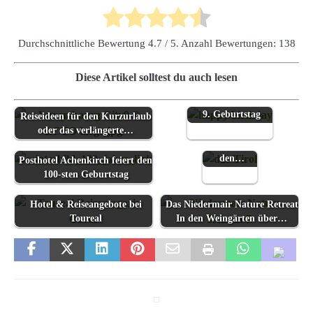
Durchschnittliche Bewertung
4.7
/ 5. Anzahl Bewertungen:
138
Diese Artikel solltest du auch lesen
Entspannun
Toureal feiert den
g und
9. Geburtstag
Reiseideen für den Kurzurlaub
Therapie
oder das verlängerte…
gegen den
Burn-out in
den…
Posthotel Achenkirch feiert den
100-sten Geburtstag
Hotel & Reiseangebote bei
Das Niedermair Nature Retreat
Toureal
In den Weingärten über…