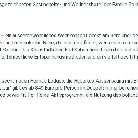
zeichneten Gesundheits- und Wellnesshotel der Familie Bollan
 ein aussergewöhnliches Wohnkonzept direkt am Berg über der 
t und menschliche Nähe, die man empﬁndet, wenn man sich zurüc
rt Sie über das Kleinstädtchen Bad Sobernheim bis in die berüh
sche, fernöstliche Entspannungsmethoden und ein vielfältiges Fi
, die sechs neuen Heimat-Lodges, die Hubertus-Aussensauna mit
ur“ gibt es ab 849 Euro pro Person im Doppelzimmer bei einem f
d sowie Fit-For-Felke-Aktivprogramm, die Nutzung des bollant.