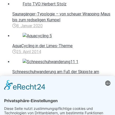
Saunagänger-Typologie – von scheuer Wrapping-Maus
bis zum redseligen Kumpel
8. Januar 2020
AquaCycling in der Limes-Therme
25. April 2014
Schneeschuhwanderung am Fuß der Skipiste am
Achensee
12. Dezember 2012
Entspannen mit Toureal