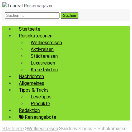
Suchen
nach:
Startseite
Reisekategorien
Wellnessreisen
Aktivreisen
Städtereisen
Luxusreisen
Kreuzfahrten
Nachrichten
Allgemeines
Tipps & Tricks
Lesetipps
Produkte
Redaktion
Reiseangebote
Startseite
Wellnessreisen
Kinderwellness – Schokomaske