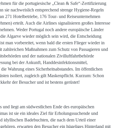
ehmen für die portugiesische „Clean & Safe“-Zertifizierung
nn sie nachweislich entsprechend strenge Hygiene-Regeln
l an 271 Hotelbetriebe, 176 Tour- und Reiseunternehmen
en) erteilt. Auch die Airlines signalisieren großes Interesse
zunehmen. Weder Portugal noch andere europäische Länder
ie Algarve wieder möglich sein wird, die Entscheidung
ist man vorbereitet, wenn bald die ersten Flieger wieder in
 mit zahlreichen Maßnahmen zum Schutz von Passagieren und
sbehörden und der nationalen Zivilluftfahrtbehörde
ssung bei der Ankunft, Handdesinfektionsmittel,
 die Wahrung eines Sicherheitsabstandes. Im öffentlichen
ten isoliert, zugleich gilt Maskenpflicht. Kurzum: Schon
ckkehr der Besucher und ist bestens gerüstet!
als und liegt am südwestlichen Ende des europäischen
mas ist sie ein ideales Ziel für Erholungssuchende und
 idyllischen Badebuchten, die nach dem Urteil einer
gehören, erwarten den Besucher ein hügeliges Hinterland mit