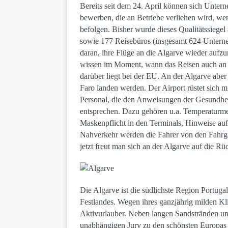
Bereits seit dem 24. April können sich Untern
bewerben, die an Betriebe verliehen wird, we
befolgen. Bisher wurde dieses Qualitätssiege
sowie 177 Reisebüros (insgesamt 624 Unternehm
daran, ihre Flüge an die Algarve wieder auf
wissen im Moment, wann das Reisen auch an d
darüber liegt bei der EU. An der Algarve aber 
Faro landen werden. Der Airport rüstet sich
Personal, die den Anweisungen der Gesundheit
entsprechen. Dazu gehören u.a. Temperaturme
Maskenpflicht in den Terminals, Hinweise auf
Nahverkehr werden die Fahrer von den Fahrgäs
jetzt freut man sich an der Algarve auf die Rü
Die Algarve ist die südlichste Region Portug
Festlandes. Wegen ihres ganzjährig milden Kli
Aktivurlauber. Neben langen Sandstränden und
unabhängigen Jury zu den schönsten Europas 