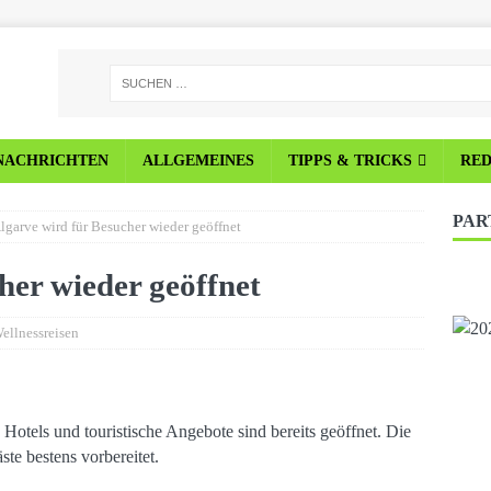
NACHRICHTEN
ALLGEMEINES
TIPPS & TRICKS
RE
PAR
lgarve wird für Besucher wieder geöffnet
her wieder geöffnet
ellnessreisen
 Hotels und touristische Angebote sind bereits geöffnet. Die
te bestens vorbereitet.