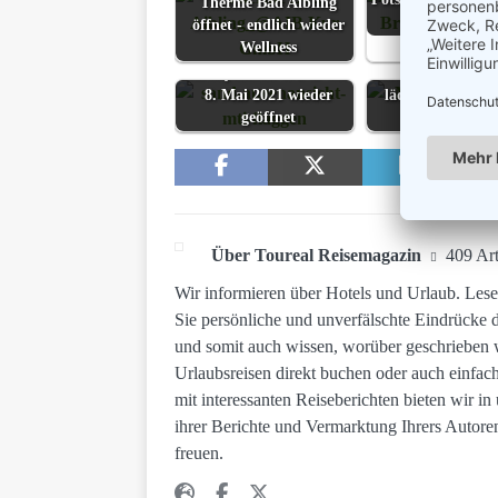
Therme Bad Aibling
wieder aufs N
öffnet - endlich wieder
Wellness
Lifestylehotel SAND seit
Land Art im Grin
8. Mai 2021 wieder
lädt zum Staune
geöffnet
Natur…
Über Toureal Reisemagazin
409 Art
Wir informieren über Hotels und Urlaub. Lesen
Sie persönliche und unverfälschte Eindrücke 
und somit auch wissen, worüber geschrieben 
Urlaubsreisen direkt buchen oder auch einfac
mit interessanten Reiseberichten bieten wir i
ihrer Berichte und Vermarktung Ihrers Autore
freuen.