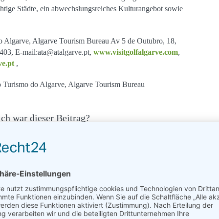
rächtige Städte, ein abwechslungsreiches Kulturangebot sowie
o Algarve, Algarve Tourism Bureau Av 5 de Outubro, 18,
403, E-mail:ata@atalgarve.pt,
www.visitgolfalgarve.com
,
ve.pt
,
 Turismo do Algarve, Algarve Tourism Bureau
ich war dieser Beitrag?
die Sterne um zu bewerten!
ertung
4.5
/ 5. Anzahl Bewertungen:
135
kel solltest du auch lesen
Das Niedermair Nature
t immer
Retreat In den
Winterparadies - wo noch