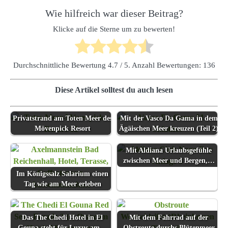
Wie hilfreich war dieser Beitrag?
Klicke auf die Sterne um zu bewerten!
Durchschnittliche Bewertung
4.7
/ 5. Anzahl Bewertungen:
136
Diese Artikel solltest du auch lesen
Privatstrand am Toten Meer des
Mit der Vasco Da Gama in dem
Mövenpick Resort
Ägäischen Meer kreuzen (Teil 2)
Mit Aldiana Urlaubsgefühle
zwischen Meer und Bergen,…
Im Königssalz Salarium einen
Tag wie am Meer erleben
Das The Chedi Hotel in El
Mit dem Fahrrad auf der
Gouna steht für Luxus am…
Obstroute durchs Blütenmeer