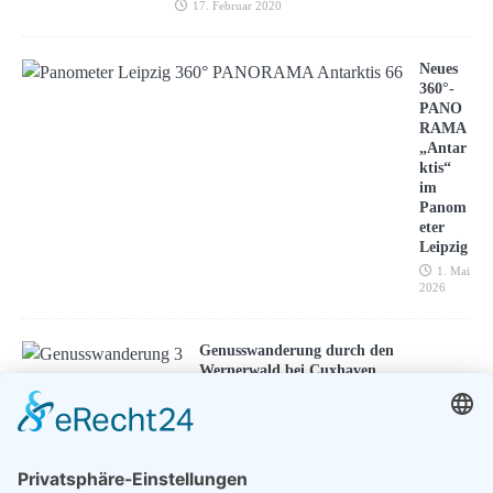
17. Februar 2020
Neues
360°-
PANO
RAMA
„Antar
ktis“
im
Panom
eter
Leipzig
1. Mai
2026
Genusswanderung durch den
Wernerwald bei Cuxhaven
24. August 2024
ENTSPANNEN MIT TOUREAL