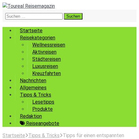
Suchen
nach:
Startseite
Reisekategorien
Wellnessreisen
Aktivreisen
Städtereisen
Luxusreisen
Kreuzfahrten
Nachrichten
Allgemeines
Tipps & Tricks
Lesetipps
Produkte
Redaktion
Reiseangebote
Startseite
Tipps & Tricks
Tipps für einen entspannten