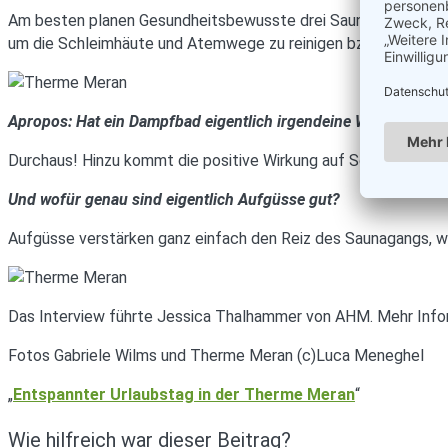
Am besten planen Gesundheitsbewusste drei Saunadurchgänge, 
um die Schleimhäute und Atemwege zu reinigen bzw. zu befeu
Apropos: Hat ein Dampfbad eigentlich irgendeine Wirkung oder
Durchaus! Hinzu kommt die positive Wirkung auf Schleimhäute
Und wofür genau sind eigentlich Aufgüsse gut?
Aufgüsse verstärken ganz einfach den Reiz des Saunagangs, wo
Das Interview führte Jessica Thalhammer von AHM. Mehr Inf
Fotos Gabriele Wilms und Therme Meran (c)Luca Meneghel
„
Entspannter Urlaubstag in der Therme Meran
“
Wie hilfreich war dieser Beitrag?