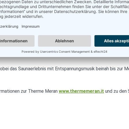
wobei die ersten zwei in der finnischen Sauna stattfinden sol
chten.
 sorgt es nur für Wohlbefinden?
 und Atemwege, die intensiv befeuchtet werden. Deshalb ist ei
bei das Saunaerlebnis mit Entspannungsmusik beinah bis zur Med
ormationen zur Therme Meran
www.thermemeran.it
und zu den 