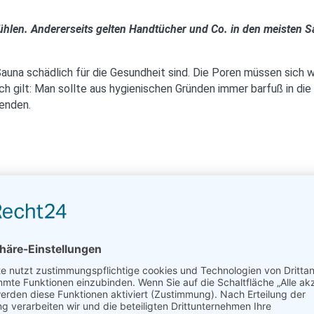
fühlen. Andererseits gelten Handtücher und Co. in den meisten 
 Sauna schädlich für die Gesundheit sind. Die Poren müssen sich
ich gilt: Man sollte aus hygienischen Gründen immer barfuß in 
enden.
t das Wohlbefinden. Da Schwitzen die Haut kräftig durchblutet 
äter schwitzen als Männer. Aber auch Geübten empfehle ich maxi
 Gesundheits-Effekt überhaupt bemerkbar macht?
it zwei bis drei Saunagängen.
mm gegen Erkältungen gestalten: Wie könnte ein solcher Plan 