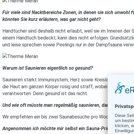
Für viele sind Nacktbereiche Zonen, in denen sie sich unwohl 
könnten Sie kurz erläutern, was gar nicht geht?
Handtücher sind deshalb nicht erlaubt, weil sie im Inneren der
einem Handtuch bedeckt, kann dies nicht erfolgen. Grundsätzl
und leise sprechen sowie Peelings nur in der Dampfsauna verw
Warum ist Saunieren eigentlich so gesund?
Saunieren stärkt Immunsystem, Herz sowie Kreislauf und förder
die Haut am ganzen Körper rosig und straff, wobei Frauen sp
verantworten. Denn gesund ist das nicht.
Und wie oft müsste man regelmäßig saunieren, damit sich der
Wir empfehlen ein bis zwei Saunabesuche pro Woche, jeweils m
Angenommen ich möchte mir selbst ein Sauna-Präventivprogra