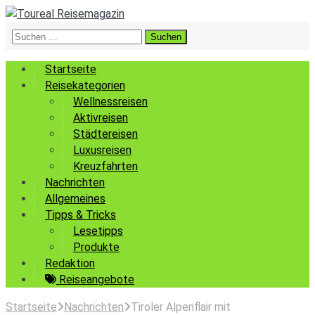
Suchen
nach:
Startseite
Reisekategorien
Wellnessreisen
Aktivreisen
Städtereisen
Luxusreisen
Kreuzfahrten
Nachrichten
Allgemeines
Tipps & Tricks
Lesetipps
Produkte
Redaktion
Reiseangebote
Startseite
Nachrichten
Tiroler Alpenflair mit