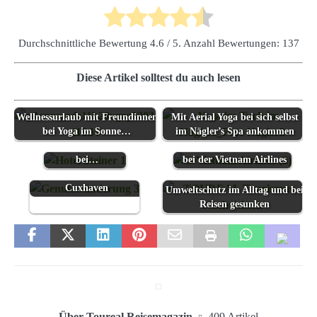
Durchschnittliche Bewertung
4.6
/ 5. Anzahl Bewertungen:
137
Diese Artikel solltest du auch lesen
Wellnessurlaub mit Freundinnen
Herbstlichen
Mit Aerial Yoga bei sich selbst
bei Yoga im Sonne…
südtiroler Süden
im Nägler’s Spa ankommen
vom Hotel Steiner
Neues Freigepäck-Konzept
Genusswanderung durch
bei…
bei der Vietnam Airlines
den Wernerwald bei
Cuxhaven
Umweltschutz im Alltag und bei
Reisen gesunken
Über Toureal Reisemagazin
409 Artikel