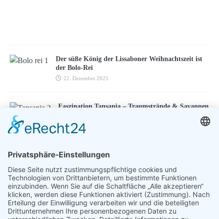
r
2
0
2
2
Der süße König der Lissaboner Weihnachtszeit ist
der Bolo-Rei
22. Dezember 2025
Faszination Tansania – Traumstrände & Savannen
20. Juni 2013
ENTSPANNEN MIT TOUREAL
Urlaub zum Bestpreis