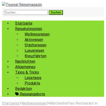
Suchen
nach:
Startseite
Reisekategorien
Wellnessreisen
Aktivreisen
Städtereisen
Luxusreisen
Kreuzfahrten
Nachrichten
Allgemeines
Tipps & Tricks
Lesetipps
Produkte
Redaktion
Reiseangebote
Startseite
Wellnessreisen
Märchenhaftes Restaurant in