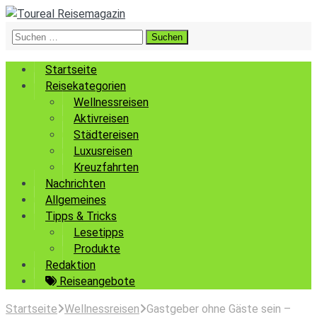
Suchen
nach:
Startseite
Reisekategorien
Wellnessreisen
Aktivreisen
Städtereisen
Luxusreisen
Kreuzfahrten
Nachrichten
Allgemeines
Tipps & Tricks
Lesetipps
Produkte
Redaktion
Reiseangebote
Startseite
Wellnessreisen
Gastgeber ohne Gäste sein –