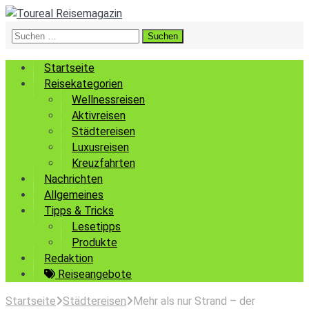
Suchen
nach:
Startseite
Reisekategorien
Wellnessreisen
Aktivreisen
Städtereisen
Luxusreisen
Kreuzfahrten
Nachrichten
Allgemeines
Tipps & Tricks
Lesetipps
Produkte
Redaktion
Reiseangebote
Startseite
Städtereisen
Mehr als nur Strand – der