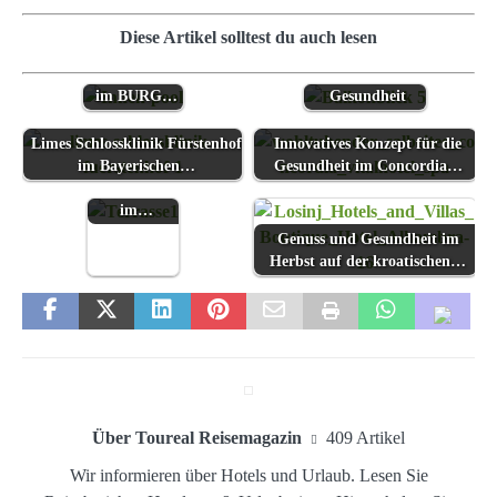
Neue Wege zu
Gesundheit
Mit Achtsamkeit
Diese Artikel solltest du auch lesen
und
und Kneipp für
Entspannung
die eigene
im BURG…
Gesundheit
Limes Schlossklinik Fürstenhof
Wellness aus
Innovatives Konzept für die
im Bayerischen…
der Kraft der
Gesundheit im Concordia…
Apfelblüte
im…
Genuss und Gesundheit im
Herbst auf der kroatischen…
Über Toureal Reisemagazin
409 Artikel
Wir informieren über Hotels und Urlaub. Lesen Sie