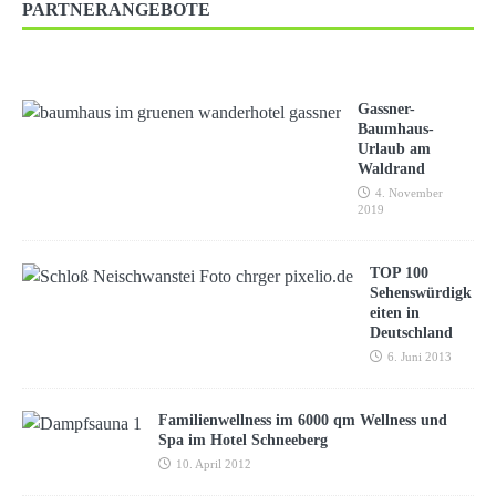
PARTNERANGEBOTE
Gassner-
Baumhaus-
Urlaub am
Waldrand
4. November
2019
TOP 100
Sehenswürdigk
eiten in
Deutschland
6. Juni 2013
Familienwellness im 6000 qm Wellness und
Spa im Hotel Schneeberg
10. April 2012