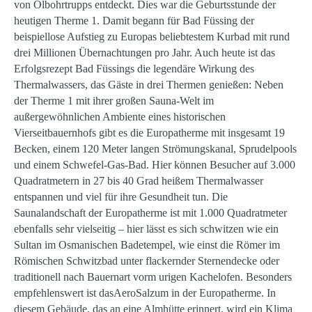
von Ölbohrtrupps entdeckt. Dies war die Geburtsstunde der
heutigen Therme 1. Damit begann für Bad Füssing der
beispiellose Aufstieg zu Europas beliebtestem Kurbad mit rund
drei Millionen Übernachtungen pro Jahr. Auch heute ist das
Erfolgsrezept Bad Füssings die legendäre Wirkung des
Thermalwassers, das Gäste in drei Thermen genießen: Neben
der Therme 1 mit ihrer großen Sauna-Welt im
außergewöhnlichen Ambiente eines historischen
Vierseitbauernhofs gibt es die Europatherme mit insgesamt 19
Becken, einem 120 Meter langen Strömungskanal, Sprudelpools
und einem Schwefel-Gas-Bad. Hier können Besucher auf 3.000
Quadratmetern in 27 bis 40 Grad heißem Thermalwasser
entspannen und viel für ihre Gesundheit tun. Die
Saunalandschaft der Europatherme ist mit 1.000 Quadratmeter
ebenfalls sehr vielseitig – hier lässt es sich schwitzen wie ein
Sultan im Osmanischen Badetempel, wie einst die Römer im
Römischen Schwitzbad unter flackernder Sternendecke oder
traditionell nach Bauernart vorm urigen Kachelofen. Besonders
empfehlenswert ist dasAeroSalzum in der Europatherme. In
diesem Gebäude, das an eine Almhütte erinnert, wird ein Klima