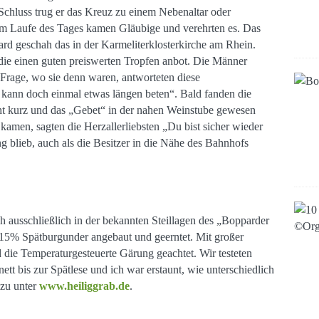
chluss trug er das Kreuz zu einem Nebenaltar oder
 Im Laufe des Tages kamen Gläubige und verehrten es. Das
rd geschah das in der Karmeliterklosterkirche am Rhein.
die einen guten preiswerten Tropfen anbot. Die Männer
 Frage, wo sie denn waren, antworteten diese
kann doch einmal etwas längen beten“. Bald fanden die
cht kurz und das „Gebet“ in der nahen Weinstube gewesen
amen, sagten die Herzallerliebsten „Du bist sicher wieder
blieb, auch als die Besitzer in die Nähe des Bahnhofs
ch ausschließlich in der bekannten Steillagen des „Bopparder
5% Spätburgunder angebaut und geerntet. Mit großer
 die Temperaturgesteuerte Gärung geachtet. Wir testeten
ett bis zur Spätlese und ich war erstaunt, wie unterschiedlich
azu unter
www.heiliggrab.de
.