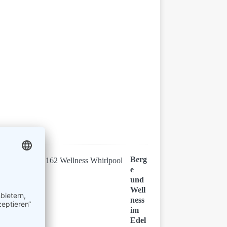
n
8
.
S
e
p
t
e
m
b
e
r
2
0
2
1
Berg
e
und
Well
ness
im
Edel