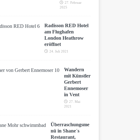
27. Februar
2025
Radisson RED Hotel
am Flughafen
London Heathrow
eröffnet
24. Juli 2021
Wandern
mit Künstler
Gerbert
Ennemoser
in Vent
27. Mai
2021
Überraschungsme
nü in Shane´s
Restaurant,