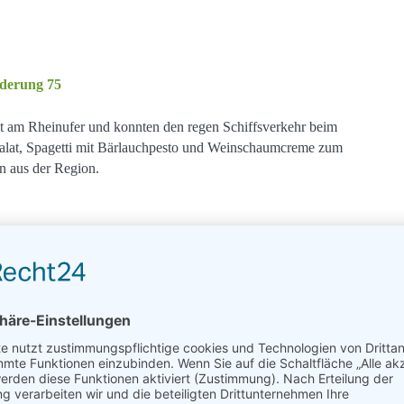
kt am Rheinufer und konnten den regen Schiffsverkehr beim
alat, Spagetti mit Bärlauchpesto und Weinschaumcreme zum
n aus der Region.
das Städtchen Boppard. Wir begannen an der Schutzheiligen
eben gespendet wurden, um für eine gute Ernte zu bitten.