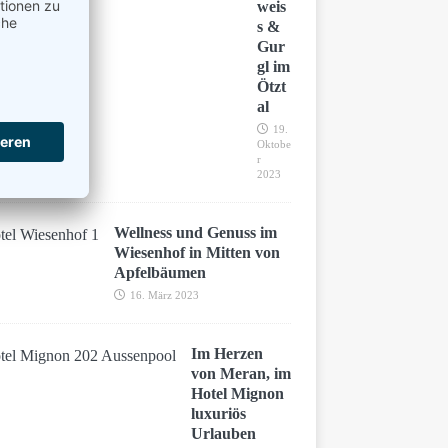
weis
s &
Gur
gl im
Ötzt
al
19.
Oktobe
r
2023
Wellness und Genuss im
Wiesenhof in Mitten von
Apfelbäumen
16. März 2023
Im Herzen
von Meran, im
Hotel Mignon
luxuriös
Urlauben