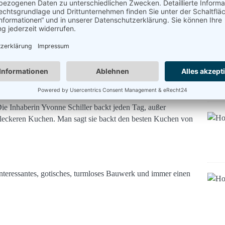
und immer wieder findet man Teile der früheren Castelmauern.
 schöne Fachwerkhäuser. In einem ganz besonderen, in der
eist“ untergebracht. Es ist das älteste Fachwerkhaus von
ie Inhaberin Yvonne Schiller backt jeden Tag, außer
 leckeren Kuchen. Man sagt sie backt den besten Kuchen von
interessantes, gotisches, turmloses Bauwerk und immer einen