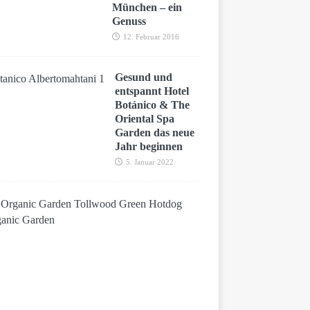
München – ein
Genuss
12. Februar 2016
Gesund und
entspannt Hotel
Botánico & The
Oriental Spa
Garden das neue
Jahr beginnen
5. Januar 2022
O
r
g
a
n
i
c
G