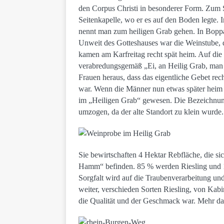
den Corpus Christi in besonderer Form. Zum S
Seitenkapelle, wo er es auf den Boden legte.
nennt man zum heiligen Grab gehen. In Boppa
Unweit des Gotteshauses war die Weinstube, 
kamen am Karfreitag recht spät heim. Auf die
verabredungsgemäß „Ei, an Heilig Grab, man 
Frauen heraus, dass das eigentliche Gebet re
war. Wenn die Männer nun etwas später heim k
im „Heiligen Grab“ gewesen. Die Bezeichnung 
umzogen, da der alte Standort zu klein wurde.
Sie bewirtschaften 4 Hektar Rebfläche, die si
Hamm“ befinden. 85 % werden Riesling und 1
Sorgfalt wird auf die Traubenverarbeitung und
weiter, verschieden Sorten Riesling, von Kabin
die Qualität und der Geschmack war. Mehr d