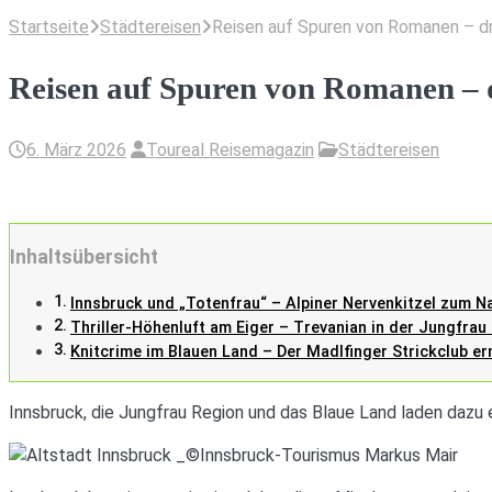
Startseite
Städtereisen
Reisen auf Spuren von Romanen – dr
Reisen auf Spuren von Romanen – d
6. März 2026
Toureal Reisemagazin
Städtereisen
Inhaltsübersicht
Innsbruck und „Totenfrau“ – Alpiner Nervenkitzel zum N
Thriller-Höhenluft am Eiger – Trevanian in der Jungfrau
Knitcrime im Blauen Land – Der Madlfinger Strickclub er
Innsbruck, die Jungfrau Region und das Blaue Land laden dazu e