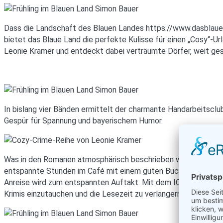
Dass die Landschaft des Blauen Landes https://www.dasblauelan
bietet das Blaue Land die perfekte Kulisse für einen „Cosy“-U
Leonie Kramer und entdeckt dabei verträumte Dörfer, weit ge
In bislang vier Bänden ermittelt der charmante Handarbeitscl
Gespür für Spannung und bayerischem Humor.
Was in den Romanen atmosphärisch beschrieben wird, lässt sic
entspannte Stunden im Café mit einem guten Buch. Genau dies
Anreise wird zum entspannten Auftakt: Mit dem ICE, etwa ab S
Krimis einzutauchen und die Lesezeit zu verlängern.