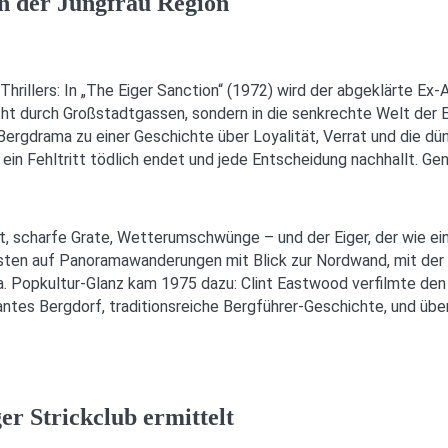
in der Jungfrau Region
hrillers: In „The Eiger Sanction“ (1972) wird der abgeklärte Ex
icht durch Großstadtgassen, sondern in die senkrechte Welt der
ergdrama zu einer Geschichte über Loyalität, Verrat und die dün
 ein Fehltritt tödlich endet und jede Entscheidung nachhallt. Ge
ht, scharfe Grate, Wetterumschwünge – und der Eiger, der wie e
lsten auf Panoramawanderungen mit Blick zur Nordwand, mit der
na. Popkultur-Glanz kam 1975 dazu: Clint Eastwood verfilmte de
ntes Bergdorf, traditionsreiche Bergführer-Geschichte, und über
r Strickclub ermittelt