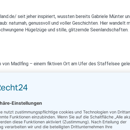
d.de/ seit jeher inspiriert, wussten bereits Gabriele Münter un
rlaub: naturnah, genussvoll und voller Geschichten. Hier wandel
schwungene Hügelzüge und stille, glitzernde Seenlandschaften.
ub von Madlfing – einem fiktiven Ort am Ufer des Staffelsee ge
h vor Ort ganz real erleben: gemütliche Spaziergänge am See, 
e Mischung aus Naturerlebnis und entschleunigenden Hobbys wie
aarbrücken, ist das Blaue Land bequem und ohne Umsteigen erre