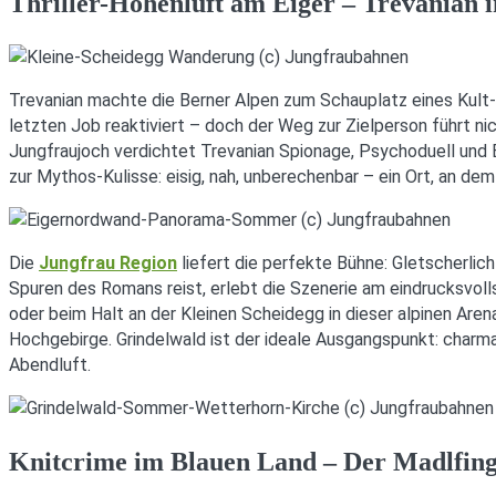
Thriller-Höhenluft am Eiger – Trevanian 
Trevanian machte die Berner Alpen zum Schauplatz eines Kult-T
letzten Job reaktiviert – doch der Weg zur Zielperson führt n
Jungfraujoch verdichtet Trevanian Spionage, Psychoduell und B
zur Mythos-Kulisse: eisig, nah, unberechenbar – ein Ort, an dem
Die
Jungfrau Region
liefert die perfekte Bühne: Gletscherlic
Spuren des Romans reist, erlebt die Szenerie am eindrucksvol
oder beim Halt an der Kleinen Scheidegg in dieser alpinen Are
Hochgebirge. Grindelwald ist der ideale Ausgangspunkt: charma
Abendluft.
Knitcrime im Blauen Land – Der Madlfinge