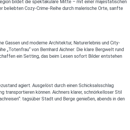
Region bildet die spektakuläre Mitte – mit einer majestätischen
ner beliebten Cozy-Crime-Reihe durch malerische Orte, sanfte
sche Gassen und moderne Architektur, Naturerlebnis und City-
eihe „Totenfrau“ von Bernhard Aichner: Die klare Bergwelt rund
chaffen ein Setting, das beim Lesen sofort Bilder entstehen
mezustand agiert. Ausgelöst durch einen Schicksalsschlag
 transportieren können. Aichners klarer, schnörkelloser Stil
achreisen“: tagsüber Stadt und Berge genießen, abends in den