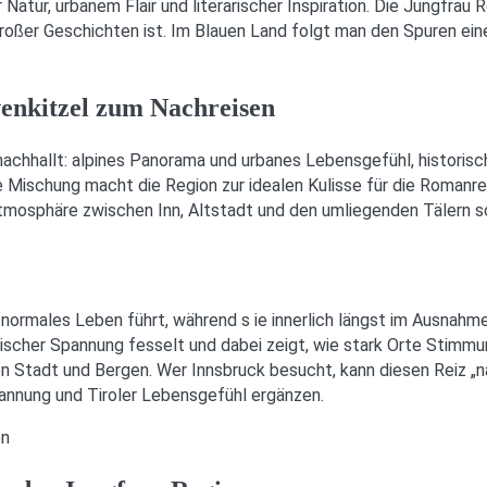
Natur, urbanem Flair und literarischer Inspiration. Die Jungfrau 
 großer Geschichten ist. Im Blauen Land folgt man den Spuren ei
enkitzel zum Nachreisen
ge nachhallt: alpines Panorama und urbanes Lebensgefühl, histori
ese Mischung macht die Region zur idealen Kulisse für die Romanr
Atmosphäre zwischen Inn, Altstadt und den umliegenden Tälern s
n normales Leben führt, während s ie innerlich längst im Ausnah
scher Spannung fesselt und dabei zeigt, wie stark Orte Stimmung
n Stadt und Bergen. Wer Innsbruck besucht, kann diesen Reiz „n
pannung und Tiroler Lebensgefühl ergänzen.