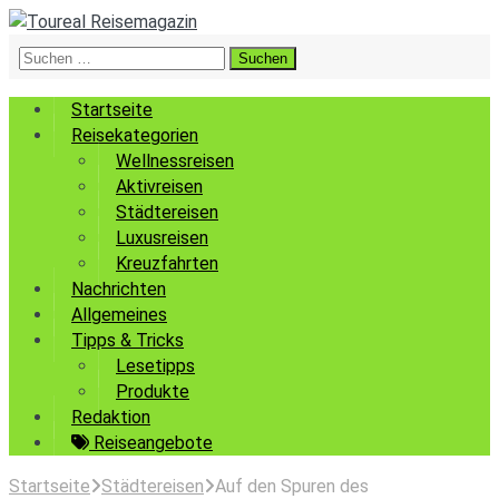
Suchen
nach:
Startseite
Reisekategorien
Wellnessreisen
Aktivreisen
Städtereisen
Luxusreisen
Kreuzfahrten
Nachrichten
Allgemeines
Tipps & Tricks
Lesetipps
Produkte
Redaktion
Reiseangebote
Startseite
Städtereisen
Auf den Spuren des