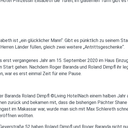
otel Prinzessin Elisabeth die Türen, im gläsernen Turm gibt es
isabeth ist „ein glücklicher Mann“. Gibt es pünktlich zu seinem 
Herren Länder füllen, gleich zwei weitere „Antrittsgeschenke“.
s erst vergangenes Jahr am 15. September 2020 im Haus Einzug 
 den Start gehen. Nachdem Roger Baranda und Roland Dimpfl ihr 
, war es erst einmal Zeit für eine Pause.
Nach einem halben Jahr a
en zurück und bekamen mit, dass die bisherigen Pächter Shane
mmgast im Makassar war, wurde man sich mit Max Schlereth schnel
eröffnen wollten.
er Geyerstraße 52 haben Roland Dimpfl und Roger Baranda nicht nu