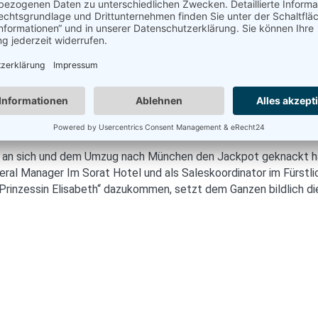
angt man auf eine Terrasse mit Lounge- und Dining-Möbeln und 
ts und Maisonetten mit Küche. Und jetzt auch über die neue Su
s an sich und dem Umzug nach München den Jackpot geknackt habe
eral Manager Im Sorat Hotel und als Saleskoordinator im Fürstl
r Prinzessin Elisabeth“ dazukommen, setzt dem Ganzen bildlich di