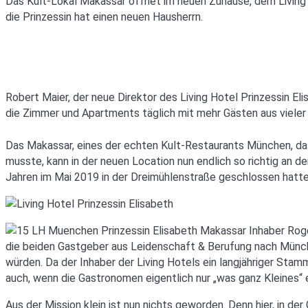
Das Kult-Lokal Makassar öffnet im neuen Zuhause, dem Living H
die Prinzessin hat einen neuen Hausherrn.
Robert Maier, der neue Direktor des Living Hotel Prinzessin El
die Zimmer und Apartments täglich mit mehr Gästen aus vieler 
Das Makassar, eines der echten Kult-Restaurants München, da
musste, kann in der neuen Location nun endlich so richtig an
Jahren im Mai 2019 in der Dreimühlenstraße geschlossen hatten
die beiden Gastgeber aus Leidenschaft & Berufung nach Münch
würden. Da der Inhaber der Living Hotels ein langjähriger Sta
auch, wenn die Gastronomen eigentlich nur „was ganz Kleines“ 
Aus der Mission klein ist nun nichts geworden. Denn hier, in d