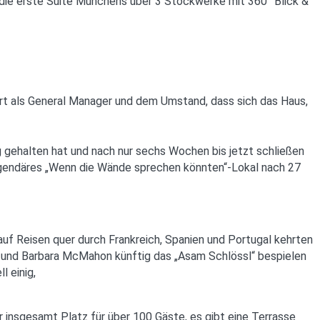
 die erste Suite Münchens über 3 Stockwerke mit 360° Blick &
Start als General Manager und dem Umstand, dass sich das Haus,
gehalten hat und nach nur sechs Wochen bis jetzt schließen
legendäres „Wenn die Wände sprechen könnten“-Lokal nach 27
uf Reisen quer durch Frankreich, Spanien und Portugal kehrten
 und Barbara McMahon künftig das „Asam Schlössl“ bespielen
l einig,
r insgesamt Platz für über 100 Gäste, es gibt eine Terrasse