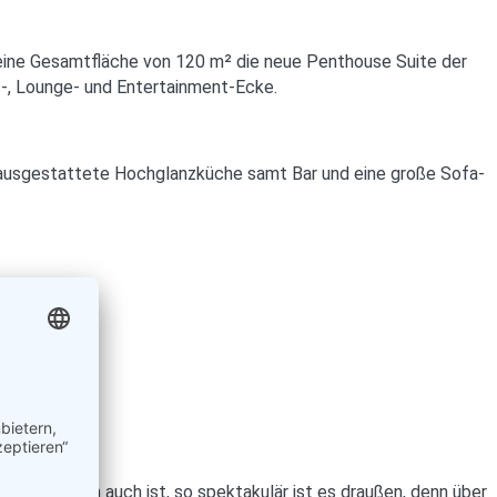
d eine Gesamtfläche von 120 m² die neue Penthouse Suite der
ks-, Lounge- und Entertainment-Ecke.
lausgestattete Hochglanzküche samt Bar und eine große Sofa-
 es drinnen auch ist, so spektakulär ist es draußen, denn über