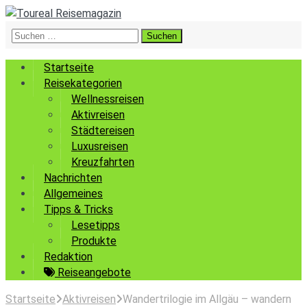
Suchen
nach:
Startseite
Reisekategorien
Wellnessreisen
Aktivreisen
Städtereisen
Luxusreisen
Kreuzfahrten
Nachrichten
Allgemeines
Tipps & Tricks
Lesetipps
Produkte
Redaktion
Reiseangebote
Startseite
Aktivreisen
Wandertrilogie im Allgäu – wandern