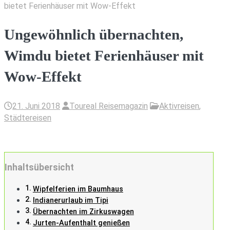
bietet Ferienhäuser mit Wow-Effekt
Ungewöhnlich übernachten,
Wimdu bietet Ferienhäuser mit
Wow-Effekt
21. Juni 2018
Toureal Reisemagazin
Aktivreisen
,
Städtereisen
Inhaltsübersicht
Wipfelferien im Baumhaus
Indianerurlaub im Tipi
Übernachten im Zirkuswagen
Jurten-Aufenthalt genießen