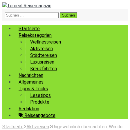
Suchen
nach:
Startseite
Reisekategorien
Wellnessreisen
Aktivreisen
Städtereisen
Luxusreisen
Kreuzfahrten
Nachrichten
Allgemeines
Tipps & Tricks
Lesetipps
Produkte
Redaktion
Reiseangebote
Startseite
Aktivreisen
Ungewöhnlich übernachten, Wimdu