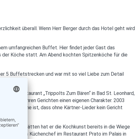
erzlichkeit überall. Wenn Herr Berger durch das Hotel geht wird
em umfangreichen Buffet. Hier findet jeder Gast das
ls der Köche statt. Am Abend kochten Spitzenköche für die
ber 5 Buffetstrecken und war mit so viel Liebe zum Detail
t vom Restaurant „Trippolts Zum Bären“ in Bad St. Leonhard,
 und geben ihren Gerichten einen eigenen Charakter. 2003
ärtner Köche ist, dass ohne Kärtner-Lieder kein Gericht
 Unterpremstätten hat er die Kochkunst bereits in die Wiege
2 Hauben als Küchenchef im Restaurant Prato im Palais in