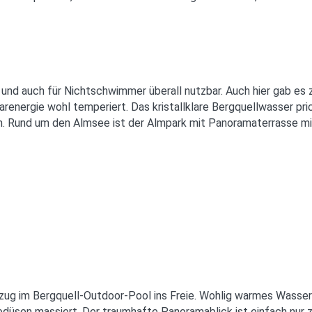
 und auch für Nichtschwimmer überall nutzbar. Auch hier gab es
nergie wohl temperiert. Das kristallklare Bergquellwasser pric
um. Rund um den Almsee ist der Almpark mit Panoramaterrasse m
g im Bergquell-Outdoor-Pool ins Freie. Wohlig warmes Wasser m
gedüsen massiert. Der traumhafte Panoramablick ist einfach nur