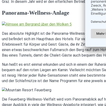
Graz. In diesem Jahr wird er den elterlichen Betrieb übernehme
Panorama-Wellness-Anlage
Das absolute Highlight ist die Panorama-Wellness-Anlage, ank
und befindet sich im Haupthaus des Hotels. Für viele Stammgä
Erlebniswelt für Körper und Geist. Gäste, die ihr Zimmer im H
einen etwas beschwerlichen Fußmarsch den Berg rauf zum Hotel
Bau eines Tunnels, damit die Chalet-Gäste auch bequem das H
Nun heißt es erst einmal erkunden und sich in einem der Ruhe
bequem auf den roten Liegen am Kamin. Vielleicht möchten Sie
ist riesig. Hinter jeder Ruhe-Sensationen steht eine bestimm
und der Schlafmütze ist der Name Programm für eine jeweils 
Die Feuerberg-Wellness-Vielfalt wird vom Panoramablick auf ha
dieser Ausblick in viele der Wellness-Angebote integriert, wie 