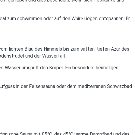
, ideal zum schwimmen oder auf den Whirl-Liegen entspannen. Er
om lichten Blau des Himmels bis zum satten, tiefen Azur des
denstrudel und der Wasserfall.
mes Wasser umspült den Körper. Ein besonders heimeliges
 Aufguss in der Felsensauna oder dem mediterranen Schwitzbad
 finnische Sauna mit 85°C, das 45°C warme Dampfbad und das