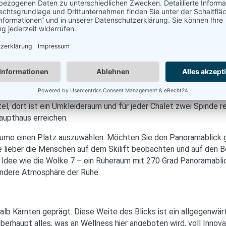
n.
ommen, staunen, wohlfühlen, einfach traumhaft. Die großzügige
ste ist genau dieser der Grund ihres Kommens. Machen Sie mit 
otel haben, gehen bequem im bereit gelegten Bademantel einfach 
, dort ist ein Umkleideraum und für jeder Chalet zwei Spinde r
aupthaus erreichen.
räume einen Platz auszuwählen. Möchten Sie den Panoramablick 
 lieber die Menschen auf dem Skilift beobachten und auf den B
te Idee wie die Wolke 7 – ein Ruheraum mit 270 Grad Panoramabl
andere Atmosphäre der Ruhe.
lb Kärnten geprägt. Diese Weite des Blicks ist ein allgegenwär
überhaupt alles, was an Wellness hier angeboten wird, voll Innova