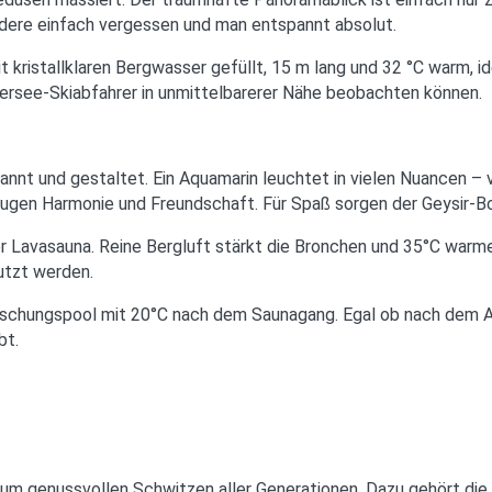
andere einfach vergessen und man entspannt absolut.
mit kristallklaren Bergwasser gefüllt, 15 m lang und 32 °C warm
ersee-Skiabfahrer in unmittelbarerer Nähe beobachten können.
nt und gestaltet. Ein Aquamarin leuchtet in vielen Nuancen – v
gen Harmonie und Freundschaft. Für Spaß sorgen der Geysir-Bo
der Lavasauna. Reine Bergluft stärkt die Bronchen und 35°C war
nutzt werden.
rfrischungspool mit 20°C nach dem Saunagang. Egal ob nach dem
bt.
um genussvollen Schwitzen aller Generationen. Dazu gehört die