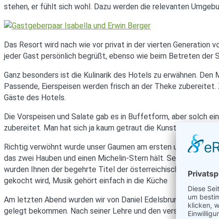
stehen, er fühlt sich wohl. Dazu werden die relevanten Umgeb
Das Resort wird nach wie vor privat in der vierten Generation 
jeder Gast persönlich begrüßt, ebenso wie beim Betreten de
Ganz besonders ist die Kulinarik des Hotels zu erwähnen. Den
Passende, Eierspeisen werden frisch an der Theke zubereitet.
Gäste des Hotels.
Die Vorspeisen und Salate gab es in Buffetform, aber solch ein
zubereitet. Man hat sich ja kaum getraut die Kunstwerke zu ze
Richtig verwöhnt wurde unser Gaumen am ersten und zweiten A
das zwei Hauben und einen Michelin-Stern hält. Seit mehr als 
wurden Ihnen der begehrte Titel der österreichischen Kochszen
gekocht wird, Musik gehört einfach in die Küche
Am letzten Abend wurden wir von Daniel Edelsbrunner kulinaris
gelegt bekommen. Nach seiner Lehre und den verschiedenen Ein