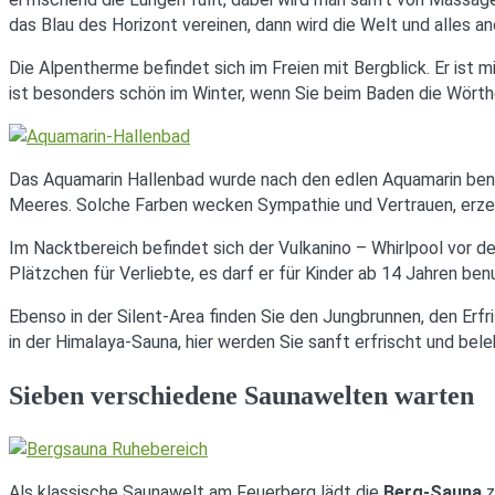
das Blau des Horizont vereinen, dann wird die Welt und alles 
Die Alpentherme befindet sich im Freien mit Bergblick. Er ist 
ist besonders schön im Winter, wenn Sie beim Baden die Wörth
Das Aquamarin Hallenbad wurde nach den edlen Aquamarin benan
Meeres. Solche Farben wecken Sympathie und Vertrauen, erzeu
Im Nacktbereich befindet sich der Vulkanino – Whirlpool vor 
Plätzchen für Verliebte, es darf er für Kinder ab 14 Jahren be
Ebenso in der Silent-Area finden Sie den Jungbrunnen, den E
in der Himalaya-Sauna, hier werden Sie sanft erfrischt und bele
Sieben verschiedene Saunawelten warten
Als klassische Saunawelt am Feuerberg lädt die
Berg-Sauna
z