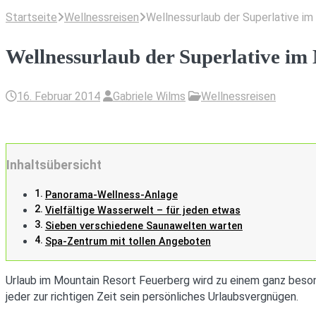
Startseite
Wellnessreisen
Wellnessurlaub der Superlative i
Wellnessurlaub der Superlative im
16. Februar 2014
Gabriele Wilms
Wellnessreisen
Inhaltsübersicht
Panorama-Wellness-Anlage
Vielfältige Wasserwelt – für jeden etwas
Sieben verschiedene Saunawelten warten
Spa-Zentrum mit tollen Angeboten
Urlaub im Mountain Resort Feuerberg wird zu einem ganz besond
jeder zur richtigen Zeit sein persönliches Urlaubsvergnügen.