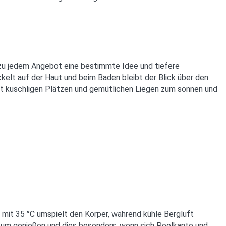
 zu jedem Angebot eine bestimmte Idee und tiefere
kelt auf der Haut und beim Baden bleibt der Blick über den
it kuschligen Plätzen und gemütlichen Liegen zum sonnen und
it 35 °C umspielt den Körper, während kühle Bergluft
 zum genießen und dies besonders, wenn sich Poolkante und