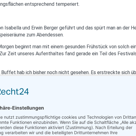
ungsflächen entsprechend temperiert.
von Isabella und Erwin Berger geführt und das spürt man an der H
r Speiseräume zum Abendessen.
 Morgen beginnt man mit einem gesunden Frühstück von solch ein
 Zur Zeit unseres Aufenthaltes fand gerade ein Teil des Festiva
 Buffet hab ich bisher noch nicht gesehen. Es erstreckte sich ü
rstören und die Speisen waren einfach köstlich.
bend von den Gerichten der Sterneköche Joseph & Seppi Trippol
2 Jahrzehnten kochen Vater und Sohn im beschaulichen Lavanttal
e „Köche des Jahres“ verliehen. Und das Besondere der beiden K
ch verwöhnt. Durch den elterlichen Betrieb „Das Kupferdachl“ in
sätzen bei Spitzenköchen im In- und Ausland, erkochte er sich 