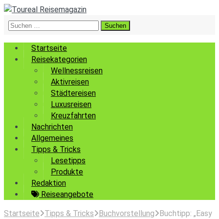
Suchen
nach:
Startseite
Reisekategorien
Wellnessreisen
Aktivreisen
Städtereisen
Luxusreisen
Kreuzfahrten
Nachrichten
Allgemeines
Tipps & Tricks
Lesetipps
Produkte
Redaktion
Reiseangebote
Startseite
Tipps & Tricks
Buchvorstellung
Buchtipp: „Easy