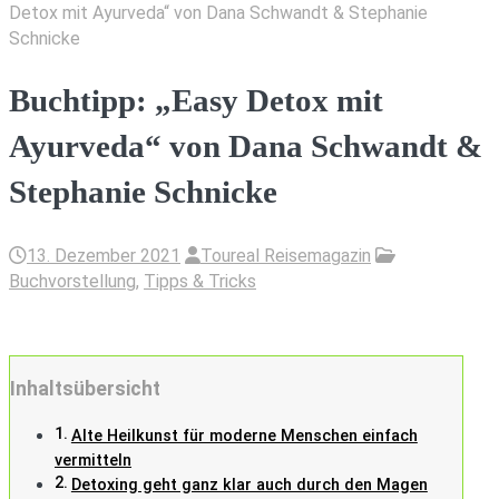
Detox mit Ayurveda“ von Dana Schwandt & Stephanie
Schnicke
Buchtipp: „Easy Detox mit
Ayurveda“ von Dana Schwandt &
Stephanie Schnicke
13. Dezember 2021
Toureal Reisemagazin
Buchvorstellung
,
Tipps & Tricks
Inhaltsübersicht
Alte Heilkunst für moderne Menschen einfach
vermitteln
Detoxing geht ganz klar auch durch den Magen