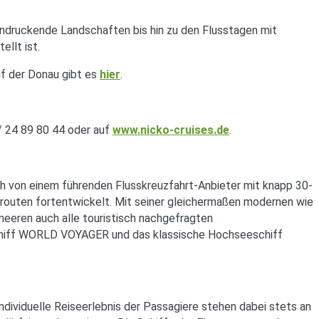
indruckende Landschaften bis hin zu den Flusstagen mit
llt ist.
uf der Donau gibt es
hier
.
/ 24 89 80 44 oder auf
www.nicko-cruises.de
.
ch von einem führenden Flusskreuzfahrt-Anbieter mit knapp 30-
erouten fortentwickelt. Mit seiner gleichermaßen modernen wie
meeren auch alle touristisch nachgefragten
sschiff WORLD VOYAGER und das klassische Hochseeschiff
individuelle Reiseerlebnis der Passagiere stehen dabei stets an