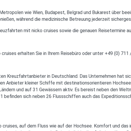
 Metropolen wie Wien, Budapest, Belgrad und Bukarest über bee
eßen, während die medizinische Betreuung jederzeit sichergeste
reuzfahrten mit nicko cruises sowie die genauen Reisetermine a
cruises erhalten Sie in Ihrem Reisebüro oder unter +49 (0) 711 
sten Kreuzfahrtanbieter in Deutschland. Das Unternehmen hat si
ten Anbieter kleiner Schiffe mit destinationsorientieren Hochse
Ländern und auf 31 Gewässern aktiv. Es bereist neben den Welt
021 befinden sich neben 26 Flussschiffen auch das Expedition
ko cruises, auf dem Fluss wie auf der Hochsee. Komfort und das 