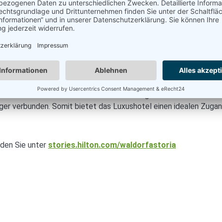
en Zugang zu dem Kulturerbe, der Kunst und dem Ehrgeiz bieten,
 wofür unsere Marke steht: den Dialog zwischen Tradition und Mo
ton Luxury Brands. „Marokko inspiriert seit jeher Träumer, Schö
Waldorf-Astoria-Brille ein. Jedes Detail, von der Kunstsammlung
und neu anfühlt.“
es UNESCO-Weltkulturerbes. Dazu zählen die Kasbah der Udayas 
as Grand Théâtre de Rabat. Es ist nur wenige Minuten vom inter
r verbunden. Somit bietet das Luxushotel einen idealen Zugang
nden Sie unter
stories.hilton.com/waldorfastoria