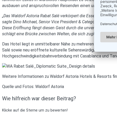
ausbauen und anspruchsvollen Reisenden einen unvergleichlich
„Das Waldorf Astoria Rabat Salé verkörpert die Essenz dessen,
sagte Dino Michael, Senior Vice President & Category Head, Hil
Diese Eröffnung fängt diesen Geist durch die unverwechselbare 
schlägt eine Brücke zwischen Welten, die sich zugleich zeitlos 
Das Hotel liegt in unmittelbarer Nähe zu mehreren Stätten d
Salé sowie neu eröffnete kulturelle Sehenswürdigkeiten wie d
Hochgeschwindigkeitsbahnverbindung mit Casablanca und Tange
Weitere Informationen zu Waldorf Astoria Hotels & Resorts fi
Quelle und Fotos: Waldorf Astoria
Wie hilfreich war dieser Beitrag?
Klicke auf die Sterne um zu bewerten!