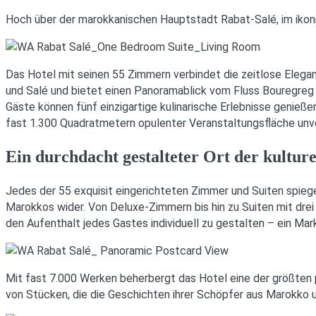
Hoch über der marokkanischen Hauptstadt Rabat-Salé, im ik
Das Hotel mit seinen 55 Zimmern verbindet die zeitlose Elegan
und Salé und bietet einen Panoramablick vom Fluss Bouregreg b
Gäste können fünf einzigartige kulinarische Erlebnisse genieß
fast 1.300 Quadratmetern opulenter Veranstaltungsfläche un
Ein durchdacht gestalteter Ort der kultur
Jedes der 55 exquisit eingerichteten Zimmer und Suiten spie
Marokkos wider. Von Deluxe-Zimmern bis hin zu Suiten mit drei
den Aufenthalt jedes Gastes individuell zu gestalten – ein Ma
Mit fast 7.000 Werken beherbergt das Hotel eine der größte
von Stücken, die die Geschichten ihrer Schöpfer aus Marokko 