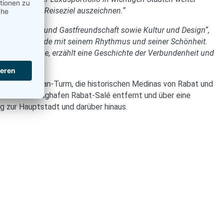
 die dieses Reiseziel auszeichnen.“
derne, Kunst und Gastfreundschaft sowie Kultur und Design“,
pfer und Reisende mit seinem Rhythmus und seiner Schönheit.
 bis zur Küche, erzählt eine Geschichte der Verbundenheit und
und der Hassan-Turm, die historischen Medinas von Rabat und
nationalen Flughafen Rabat-Salé entfernt und über eine
 zur Hauptstadt und darüber hinaus.