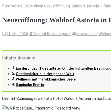
Startseite
Luxusreisen
Neueröffnung: Waldorf Astoria in Raba
Neueröffnung: Waldorf Astoria in R
11. Mai 2026
Toureal Reisemagazin
Luxusreisen
,
Wellne
Inhaltsübersicht
Ein durchdacht gestalteter Ort der kulturellen Besinnun
Geschmäcker aus der ganzen Welt
Wellness mit marokkanischer Seele
Ikonische Events
Das mit Spannung erwartete Hotel Waldorf Astoria im höchsten