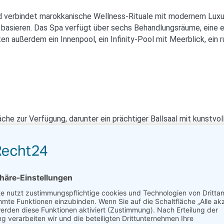
und verbindet marokkanische Wellness-Rituale mit modernem Luxu
asieren. Das Spa verfügt über sechs Behandlungsräume, eine en
n außerdem ein Innenpool, ein Infinity-Pool mit Meerblick, ein
he zur Verfügung, darunter ein prächtiger Ballsaal mit kunstvo
– von diplomatischen oder geschäftlichen Empfängen bis hin zu J
htet wird.
agte:
nden Reiseziele und begrüßte im Jahr 2025 mehr als 18 Millionen
ichen. Wir sind stolz darauf, die ikonische Marke Waldorf Astoria
ffnung markiert ein aufregendes neues Kapitel für die Marke, wäh