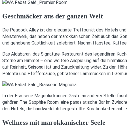
Geschmäcker aus der ganzen Welt
Die Peacock Alley ist der elegante Treffpunkt des Hotels und 
Meisterwerk, das neben der marokkanischen Zeit auch das Son
und gehobene Gastlichkeit zelebriert, Nachmittagstee, Kaffe
Das Aldabaran, das Signature-Restaurant des legendären Küche
Sterne am Himmel – eine weitere Anspielung auf die himmlisc
auf Reinheit, Saisonalität und Zurückhaltung wider. Zu den Hö
Polenta und Pfeffersauce, gebratener Lammrücken mit Gemüse
In der Brasserie Magnolia können Gäste an anderer Stelle f
gehören The Sapphire Room, eine panasiatische Bar im Zwisch
des Hotels, die handwerklich hergestellte Köstlichkeiten anbie
Wellness mit marokkanischer Seele