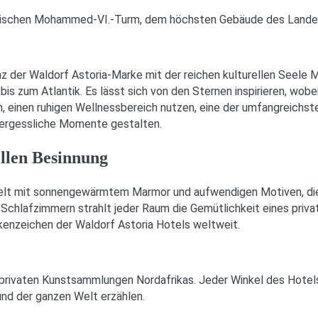
onischen Mohammed-VI.-Turm, dem höchsten Gebäude des Lande
z der Waldorf Astoria-Marke mit der reichen kulturellen Seele 
is zum Atlantik. Es lässt sich von den Sternen inspirieren, wob
en, einen ruhigen Wellnessbereich nutzen, eine der umfangreich
vergessliche Momente gestalten.
ellen Besinnung
gelt mit sonnengewärmtem Marmor und aufwendigen Motiven, die
 Schlafzimmern strahlt jeder Raum die Gemütlichkeit eines priva
rkenzeichen der Waldorf Astoria Hotels weltweit.
n privaten Kunstsammlungen Nordafrikas. Jeder Winkel des Hote
und der ganzen Welt erzählen.