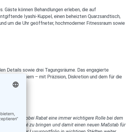
s. Gäste können Behandlungen erleben, die auf
tgiftende Iyashi-Kuppel, einen beheizten Quarzsandtisch,
 rund um die Uhr geöffneter, hochmoderner Fitnessraum sowie
llen Details sowie drei Tagungsräume. Das engagierte
ubiläumsfeiern – mit Präzision, Diskretion und dem für die
 Touristen, wobei Rabat eine immer wichtigere Rolle bei dem
 nach Rabat-Salé zu bringen und damit einen neuen Maßstab für
rend wir unser Luxusportfolio in wichtigen Städten weiter