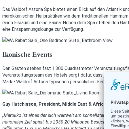
Das Waldorf Astoria Spa bietet einen Blick auf den Atlantik 
marokkanischen Heilpraktiken wie dem traditionellen Hammam b
einen Eisraum und eine Sauna. Neben dem Spa stehen den Gäste
eine Entspannungslounge zur Verfügung.
Ikonische Events
Den Gästen stehen fast 1.300 Quadratmeter Veranstaltungsfläc
Veranstaltungsteam des Hotels sorgt dafür, dass jeder Anlass 
Marke Waldorf Astoria typischen persönlichen Service ausgeric
Guy Hutchinson, President, Middle East & Africa, Hilton, s
„Marokko ist eines der sich weltweit am schnellsten entwickel
nationalen Ziel spielt, bis 2030 20 Millionen Besucher zu erre
raffinierten Luxus in Marokkos Hauptstadt zu setzen. Diese Erö