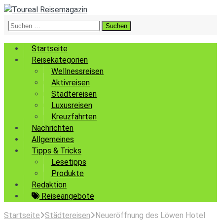
Suchen
nach:
Startseite
Reisekategorien
Wellnessreisen
Aktivreisen
Städtereisen
Luxusreisen
Kreuzfahrten
Nachrichten
Allgemeines
Tipps & Tricks
Lesetipps
Produkte
Redaktion
Reiseangebote
Startseite
Städtereisen
Neueröffnung des Löwen Hotel