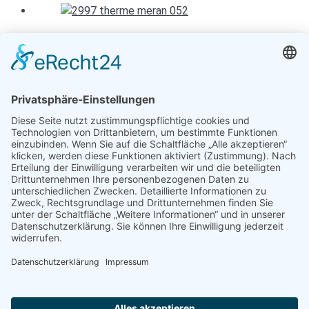
Therme Meran mitten in der Stadt
9. September 2020
Entspannen mit Toureal
Urlaub zum Bestpreis
Früheste Anreise:
Späteste Abreise:
Reisedauer:
Abflughafen: