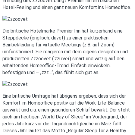
Erfindung des Zzzoovet bringt Premier Inn ein bisschen
Hotel-Feeling und einen ganz neuen Komfort ins Homeoffice.
Die britische Hotelmarke Premier Inn hat kurzerhand eine
Steppdecke (englisch: duvet) zu einer praktischen
Beinbekleidung für virtuelle Meetings (z.B. auf Zoom)
umfunktioniert. Sie reagieren mit dem eigens designten und
produzierten Zzzoovet (ˈzzuːveɪ) smart und witzig auf den
anhaltenden Homeoffice-Trend. Einfach einwickeln,
befestigen und – „zzz…“, das fühlt sich gut an.
Eine britische Umfrage hat übrigens ergeben, dass sich der
Komfort im Homeoffice positiv auf die Work-Life-Balance
auswirkt und u.a. einen gesünderen Schlaf bewirkt. Der steht
auch am heutigen „World Day of Sleep“ im Vordergrund, der
jedes Jahr kurz vor die Tagundnachtgleiche im März fällt.
Dieses Jahr lautet das Motto „Regular Sleep for a Healthy