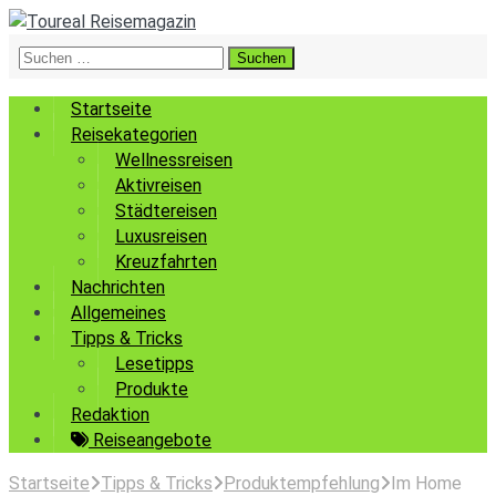
Suchen
nach:
Startseite
Reisekategorien
Wellnessreisen
Aktivreisen
Städtereisen
Luxusreisen
Kreuzfahrten
Nachrichten
Allgemeines
Tipps & Tricks
Lesetipps
Produkte
Redaktion
Reiseangebote
Startseite
Tipps & Tricks
Produktempfehlung
Im Home