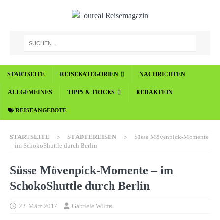
STARTSEITE
REISEKATEGORIEN
NACHRICHTEN
ALLGEMEINES
TIPPS & TRICKS
REDAKTION
REISEANGEBOTE
STARTSEITE
STÄDTEREISEN
Süsse Mövenpick-Momente
– im SchokoShuttle durch Berlin
Süsse Mövenpick-Momente – im
SchokoShuttle durch Berlin
22. März 2017
Gabriele Wilms