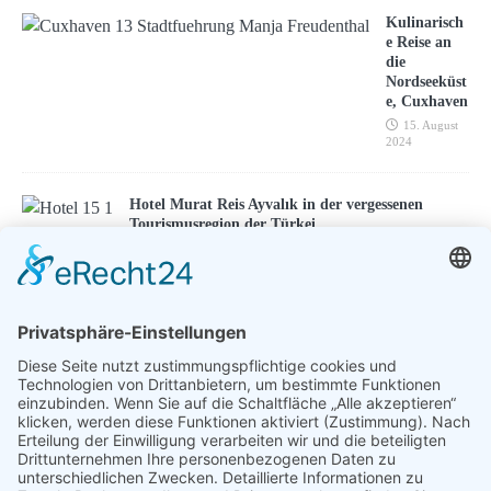
Kulinarisch
e Reise an
die
Nordseeküst
e, Cuxhaven
15. August
2024
Hotel Murat Reis Ayvalık in der vergessenen
Tourismusregion der Türkei
18. Mai 2016
ENTSPANNEN MIT TOUREAL
Urlaub zum Bestpreis