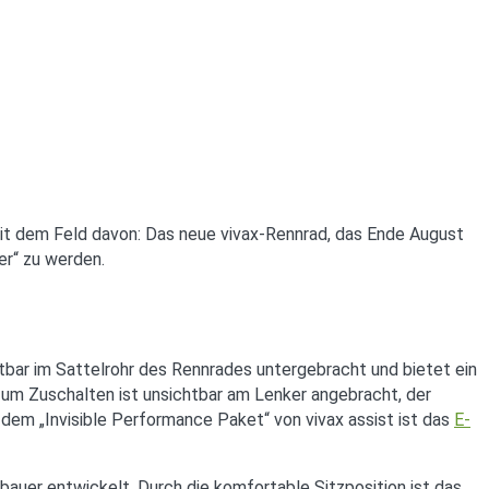
eit dem Feld davon: Das neue vivax-Rennrad, das Ende August
er“ zu werden.
chtbar im Sattelrohr des Rennrades untergebracht und bietet ein
zum Zuschalten ist unsichtbar am Lenker angebracht, der
 dem „Invisible Performance Paket“ von vivax assist ist das
E-
auer entwickelt. Durch die komfortable Sitzposition ist das