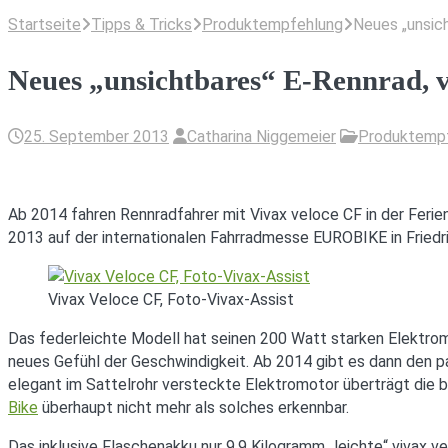
Startseite
Tipps & Tricks
Produktempfehlung
Neues „unsic
Neues „unsichtbares“ E-Rennrad, 
25. September 2013
Catharina Niggemeier
Produktemp
Ab 2014 fahren Rennradfahrer mit Vivax veloce CF in der Feri
2013 auf der internationalen Fahrradmesse EUROBIKE in Friedri
Vivax Veloce CF, Foto-Vivax-Assist
Das federleichte Modell hat seinen 200 Watt starken Elektromot
neues Gefühl der Geschwindigkeit. Ab 2014 gibt es dann den pa
elegant im Sattelrohr versteckte Elektromotor überträgt die b
Bike
überhaupt nicht mehr als solches erkennbar.
Das inklusive Flaschenakku nur 9,9 Kilogramm „leichte“ vivax