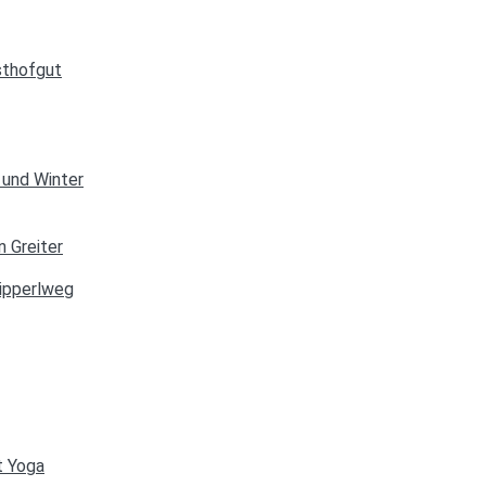
sthofgut
 und Winter
ipperlweg