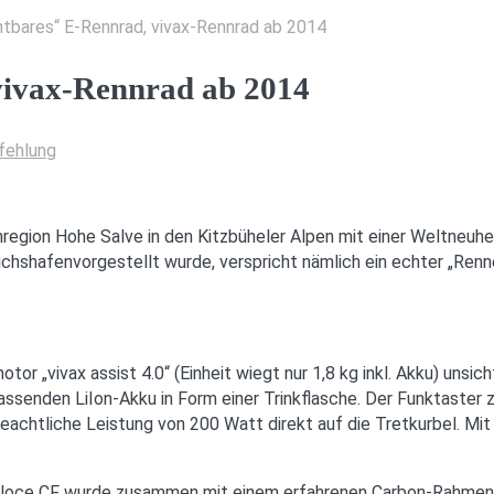
htbares“ E-Rennrad, vivax-Rennrad ab 2014
vivax-Rennrad ab 2014
fehlung
enregion Hohe Salve in den Kitzbüheler Alpen mit einer Weltneuh
chshafenvorgestellt wurde, verspricht nämlich ein echter „Renn
or „vivax assist 4.0“ (Einheit wiegt nur 1,8 kg inkl. Akku) unsi
ssenden LiIon-Akku in Form einer Trinkflasche. Der Funktaster 
eachtliche Leistung von 200 Watt direkt auf die Tretkurbel. Mit
 veloce CF wurde zusammen mit einem erfahrenen Carbon-Rahmenb