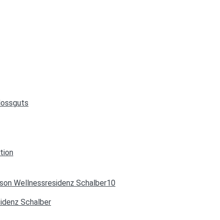
lossguts
tion
sidenz Schalber