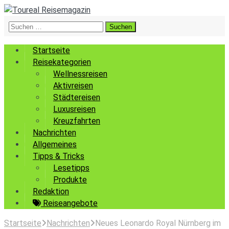
Suchen
nach:
Startseite
Reisekategorien
Wellnessreisen
Aktivreisen
Städtereisen
Luxusreisen
Kreuzfahrten
Nachrichten
Allgemeines
Tipps & Tricks
Lesetipps
Produkte
Redaktion
Reiseangebote
Startseite
Nachrichten
Neues Leonardo Royal Nürnberg im