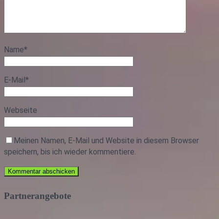
Name
*
E-Mail
*
Webseite
Meinen Namen, E-Mail und Website in diesem Browser
speichern, bis ich wieder kommentiere.
Partnerangebote