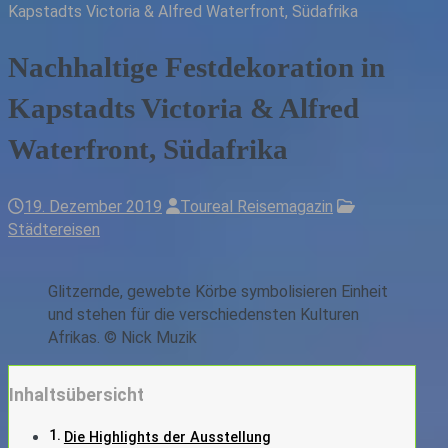
Kapstadts Victoria & Alfred Waterfront, Südafrika
Nachhaltige Festdekoration in
Kapstadts Victoria & Alfred
Waterfront, Südafrika
19. Dezember 2019
Toureal Reisemagazin
Städtereisen
Glitzernde, gewebte Körbe symbolisieren Einheit
und stehen für die verschiedensten Kulturen
Afrikas. © Nick Muzik
Inhaltsübersicht
Die Highlights der Ausstellung