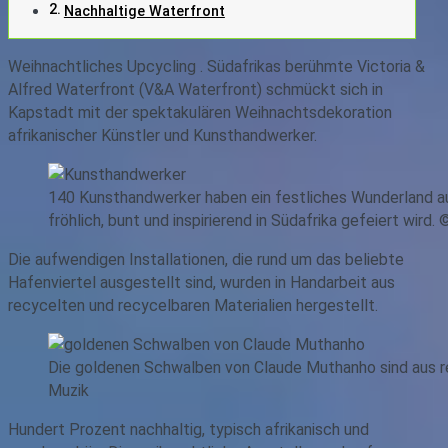
Nachhaltige Waterfront
Weihnachtliches Upcycling . Südafrikas berühmte Victoria &
Alfred Waterfront (V&A Waterfront) schmückt sich in
Kapstadt mit der spektakulären Weihnachtsdekoration
afrikanischer Künstler und Kunsthandwerker.
140 Kunsthandwerker haben ein festliches Wunderland au
fröhlich, bunt und inspirierend in Südafrika gefeiert wird.
Die aufwendigen Installationen, die rund um das beliebte
Hafenviertel ausgestellt sind, wurden in Handarbeit aus
recycelten und recycelbaren Materialien hergestellt.
Die goldenen Schwalben von Claude Muthanho sind aus r
Muzik
Hundert Prozent nachhaltig, typisch afrikanisch und