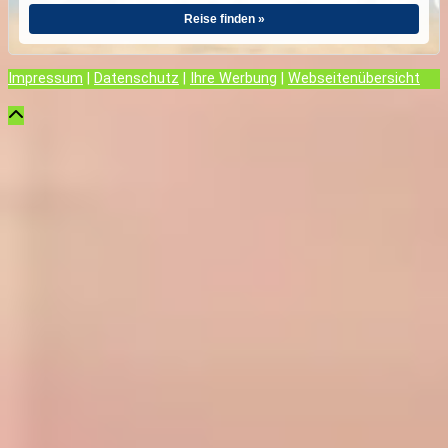
Reise finden »
Impressum
|
Datenschutz
|
Ihre Werbung
|
Webseitenübersicht