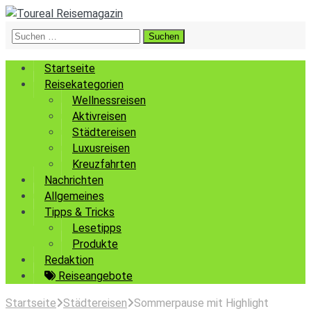
Suchen
nach:
Startseite
Reisekategorien
Wellnessreisen
Aktivreisen
Städtereisen
Luxusreisen
Kreuzfahrten
Nachrichten
Allgemeines
Tipps & Tricks
Lesetipps
Produkte
Redaktion
Reiseangebote
Startseite
Städtereisen
Sommerpause mit Highlight