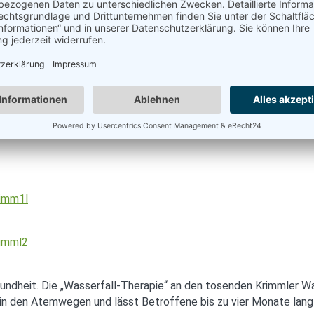
s Habachtal, locken verschiedenen Mineralien, allen voran natür
Wald und Wiese. Die Wanderung führt unter anderem auch in das 
twas anderen Motorrad-Festivals für die ganze Familie
end am 08. und 09.06.19, ein besonders sportliches Event für 
undheit. Die „Wasserfall-Therapie“ an den tosenden Krimmler Wa
 in den Atemwegen und lässt Betroffene bis zu vier Monate lang