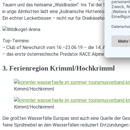
Tauern und das heilsame „Waldbaden“. Ins Tal der Smaragde, da
in urige Almhütten lädt eine „kulinarische Hüttenroas“ durch 
Ein echter Leckerbissen – nicht nur für Dreikäsehochs!
Top-Termine:
– Club of Newchurch vom 16.–23.06.19 – die 14. Auflage des e
– das erste österreichische Predator RACE Alpine Master Week
3. Ferienregion Krimml/Hochkrimml
Krimml/Hochkrimml
Krimml/Hochkrimml
Die größten Wasserfälle Europas sind auch eine Quelle der Ges
feine Sprühnebel an den Wasserfällen reduziert Entzündungen