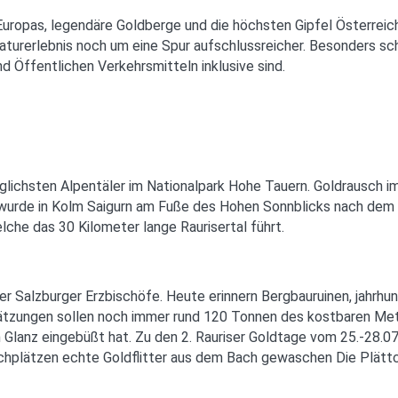
pas, legendäre Goldberge und die höchsten Gipfel Österreichs s
turerlebnis noch um eine Spur aufschlussreicher. Besonders sch
 Öffentlichen Verkehrsmitteln inklusive sind.
glichsten Alpentäler im Nationalpark Hohe Tauern. Goldrausch im
t wurde in Kolm Saigurn am Fuße des Hohen Sonnblicks nach dem
che das 30 Kilometer lange Raurisertal führt.
der Salzburger Erzbischöfe. Heute erinnern Bergbauruinen, jah
zungen sollen noch immer rund 120 Tonnen des kostbaren Metall
n Glanz eingebüßt hat. Zu den 2. Rauriser Goldtage vom 25.-28.
chplätzen echte Goldflitter aus dem Bach gewaschen Die Plättch