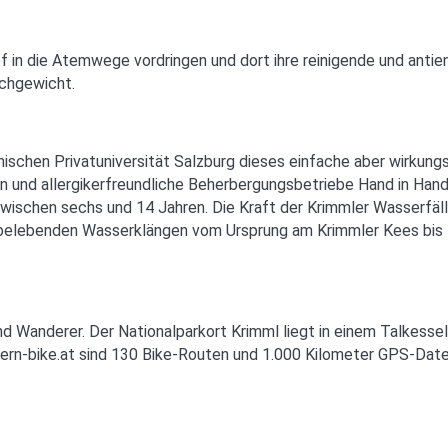
f in die Atemwege vordringen und dort ihre reinigende und antie
ichgewicht.
schen Privatuniversität Salzburg dieses einfache aber wirkung
gen und allergikerfreundliche Beherbergungsbetriebe Hand in Ha
ischen sechs und 14 Jahren. Die Kraft der Krimmler Wasserfälle
it belebenden Wasserklängen vom Ursprung am Krimmler Kees bis 
nd Wanderer. Der Nationalparkort Krimml liegt in einem Talkesse
ern-bike.at sind 130 Bike-Routen und 1.000 Kilometer GPS-Date