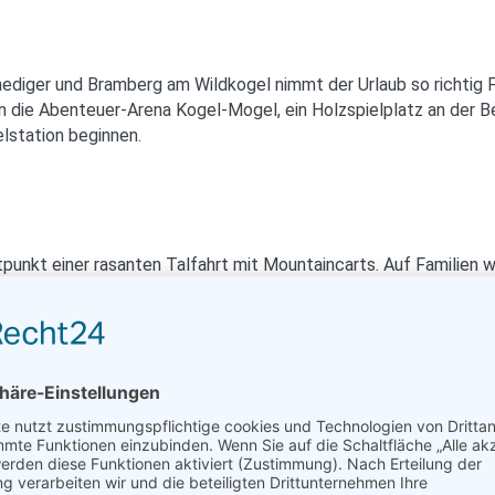
ediger und Bramberg am Wildkogel nimmt der Urlaub so richtig 
ählen die Abenteuer-Arena Kogel-Mogel, ein Holzspielplatz an d
elstation beginnen.
punkt einer rasanten Talfahrt mit Mountaincarts. Auf Familien 
gramm. Vieles davon auch in Begleitung von Wanderführern oder N
r, Naturschätze und „Wildheiten“ gepackt. Mit den geprüften Wa
ür große und kleine Entdecker zum Erlebnis. Hier entdecken si