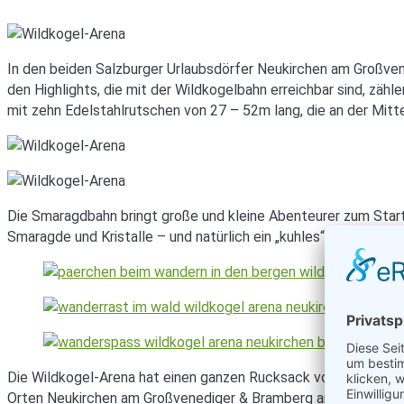
In den beiden Salzburger Urlaubsdörfer Neukirchen am Großven
den Highlights, die mit der Wildkogelbahn erreichbar sind, z
mit zehn Edelstahlrutschen von 27 – 52m lang, die an der Mitt
Die Smaragdbahn bringt große und kleine Abenteurer zum Start
Smaragde und Kristalle – und natürlich ein „kuhles“ Kinderpro
Die Wildkogel-Arena hat einen ganzen Rucksack voller Abenteue
Orten Neukirchen am Großvenediger & Bramberg am Wildkogel f