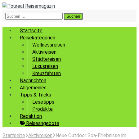
Suchen
nach:
Startseite
Reisekategorien
Wellnessreisen
Aktivreisen
Städtereisen
Luxusreisen
Kreuzfahrten
Nachrichten
Allgemeines
Tipps & Tricks
Lesetipps
Produkte
Redaktion
Reiseangebote
Startseite
Aktivreisen
Neue Outdoor Spa-Erlebnisse im