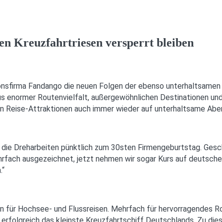
n Kreuzfahrtriesen versperrt bleiben
ionsfirma Fandango die neuen Folgen der ebenso unterhaltsame
 enormer Routenvielfalt, außergewöhnlichen Destinationen und 
en Reise-Attraktionen auch immer wieder auf unterhaltsame Abe
 die Dreharbeiten pünktlich zum 30sten Firmengeburtstag. Gesch
fach ausgezeichnet, jetzt nehmen wir sogar Kurs auf deutsche 
.“
rn für Hochsee- und Flussreisen. Mehrfach für hervorragendes 
rfolgreich das kleinste Kreuzfahrtschiff Deutschlands. Zu die