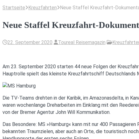
Startseite
Kreuzfahrten
Neue Staffel Kreuzfahrt-Dokumenta
Neue Staffel Kreuzfahrt-Dokument
22. September 2020
Toureal Reisemagazin
Kreuzfahrte
Am 23. September 2020 starten 44 neue Folgen der Kreuzfahrt
Hauptrolle spielt das kleinste Kreuzfahrtschiff Deutschlands
Die TV-Teams drehten in der Karibik, im Amazonasdelta, in Ka
waren wochenlange Dreharbeiten im Einklang mit den Reedereize
von der Bremer Agentur John Will Kommunikation.
Das Besondere: MS »Hamburg« kann mit nur 400 Passagieren Rou
bekannten Traumzielen, aber auch an Orte, die touristisch noc
Handlungsorte der ersten sechs Folgen.